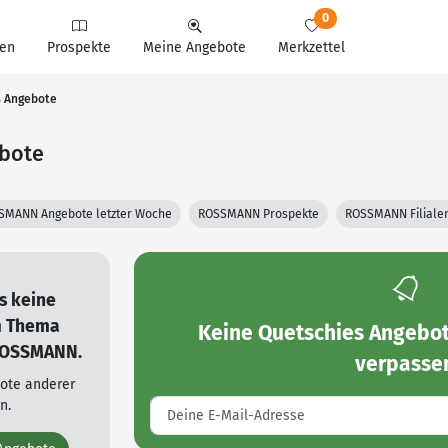
0
en
Prospekte
Meine Angebote
Merkzettel
s Angebote
bote
SMANN Angebote letzter Woche
ROSSMANN Prospekte
ROSSMANN Filiale
es keine
m Thema
Keine
Quetschies Angeb
 ROSSMANN.
verpasse
bote anderer
n.