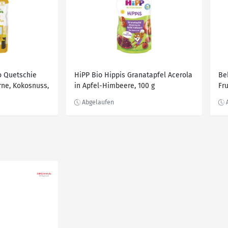
o Quetschie
HiPP Bio Hippis Granatapfel Acerola
Be
irne, Kokosnuss,
in Apfel-Himbeere, 100 g
Fr
Hi