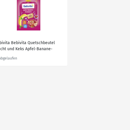
bivita Bebivita Quetschbeutel
ucht und Keks Apfel-Banane-
mbeere mit Keks, 4x90g