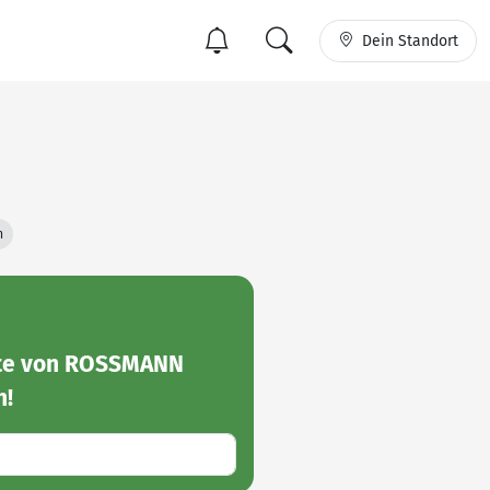
Dein Standort
n
ote von ROSSMANN
n!