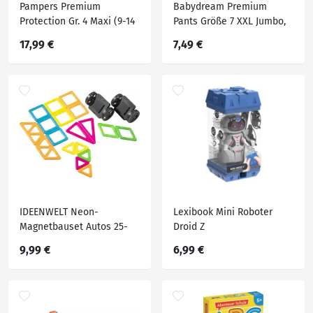
Pampers Premium
Babydream Premium
Protection Gr. 4 Maxi (9-14
Pants Größe 7 XXL Jumbo,
kg) Big Eco Pack
32 Stück, ab 17+kg
17,99 €
7,49 €
IDEENWELT Neon-
Lexibook Mini Roboter
Magnetbauset Autos 25-
Droid Z
tlg.
9,99 €
6,99 €