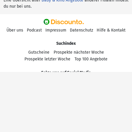
Eine Übersicht aller
Baby & Kind Angebote
anderer Filialen findest
du nur bei uns.
Über uns
Podcast
Impressum
Datenschutz
Hilfe & Kontakt
Suchindex
Gutscheine
Prospekte nächster Woche
Prospekte letzter Woche
Top 100 Angebote
Folge uns auf Social Media
Für die Richtigkeit der Preis- und Produktdaten der Shoppartner
übernehmen wir keine Haftung. Bitte informiert uns über
fehlerhafte Angaben, damit wir unsere Partner darauf hinweisen
können.
Copyright © DISCOUNTO GmbH 2026, Alle Rechte vorbehalten