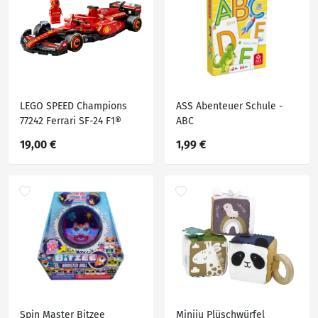
LEGO SPEED Champions
ASS Abenteuer Schule -
77242 Ferrari SF-24 F1®
ABC
Rennauto
19,00 €
1,99 €
Spin Master Bitzee
Miniju Plüschwürfel