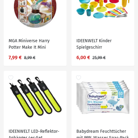
MGA Miniverse Harry
IDEENWELT Kinder
Potter Make It Mini
Spielgeschirr
Potions
7,99 €
6,00 €
8,99 €
25,99 €
IDEENWELT LED-Reflektor-
Babydream Feuchttücher
Anhänger 4er-Set
mit 99% Wasser Spar-Pack