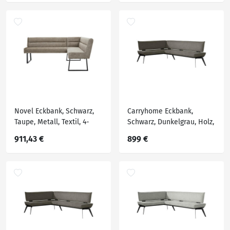
Eckbänke
Eckteil, 235x165 cm,
Stoffauswahl, Esszimmer,
Bänke, Eckbänke
Novel Eckbank, Schwarz,
Carryhome Eckbank,
Taupe, Metall, Textil, 4-
Schwarz, Dunkelgrau, Holz,
Sitzer, Ottomane links,
Metall, Textil, Buche,
911,43 €
899 €
Eckteil, L-Form, 217x159 cm,
massiv, Eckteil, 195x165
Stoffauswahl,
cm, Stoffauswahl,
Typenauswahl, mit
Esszimmer, Bänke,
Rückenlehne, in
Eckbänke
verschiedenen Größen
erhältlich, Esszimmer, B