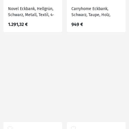
Novel Eckbank, Hellgrün,
Carryhome Eckbank,
Schwarz, Metall, Textil, 4-
Schwarz, Taupe, Holz,
Sitzer, Eckteil, L-Form,
Metall, Textil, Buche,
1.291,32 €
949 €
Ottomane rechts, 233x189
massiv, Eckteil, 215x165
cm, Stoffauswahl,
cm, Stoffauswahl,
seitenverkehrt erhältlich,
Esszimmer, Bänke,
mit Rückenlehne, in
Eckbänke
verschiedenen Größen
erhäl