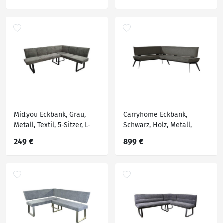
Eckteil, 235x165 cm,
Eckteil, 235x165 cm,
Stoffauswahl, Esszimmer,
Stoffauswahl, Esszimmer,
Bänke, Eckbänke
Bänke, Eckbänke
Mid.you Eckbank, Grau,
Carryhome Eckbank,
Metall, Textil, 5-Sitzer, L-
Schwarz, Holz, Metall,
Form, 202x160x82 cm,
Textil, Buche, massiv,
249 €
899 €
Esszimmer, Bänke,
Eckteil, 195x165 cm,
Eckbänke
Stoffauswahl, Esszimmer,
Bänke, Eckbänke