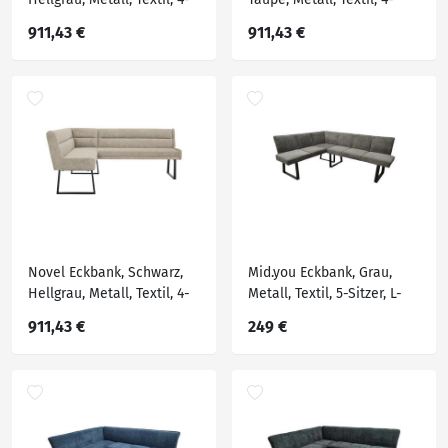
Sitzer, Ottomane links,
Sitzer, Ottomane rechts,
911,43 €
911,43 €
Eckteil, L-Form, 217x159 cm,
Eckteil, L-Form, 217x159 cm,
Stoffauswahl,
Stoffauswahl,
Typenauswahl, mit
Typenauswahl, mit
Rückenlehne, in
Rückenlehne, in
verschiedenen Größen
verschiedenen Größen
erhältlich, Esszimmer
erhältlich, Esszimmer,
Novel Eckbank, Schwarz,
Mid.you Eckbank, Grau,
Hellgrau, Metall, Textil, 4-
Metall, Textil, 5-Sitzer, L-
Sitzer, Ottomane rechts,
Form, 202x160x82 cm,
911,43 €
249 €
Eckteil, L-Form, 217x159 cm,
Esszimmer, Bänke,
Stoffauswahl,
Eckbänke
Typenauswahl, mit
Rückenlehne, in
verschiedenen Größen
erhältlich, Esszimme