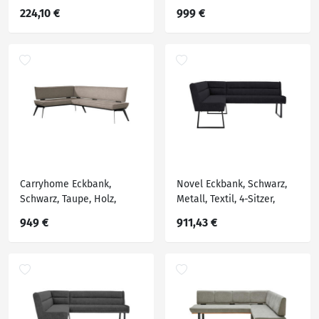
Sitzer, L-Form, 194x154x83
Metall, Textil, Buche,
224,10 €
999 €
cm, Esszimmer, Bänke,
massiv, Ottomane rechts,
Eckbänke
Eckteil, 235x165 cm,
Stoffauswahl, Esszimmer,
Bänke, Eckbänke
Carryhome Eckbank,
Novel Eckbank, Schwarz,
Schwarz, Taupe, Holz,
Metall, Textil, 4-Sitzer,
Metall, Textil, Buche,
Ottomane rechts, Eckteil,
949 €
911,43 €
massiv, Eckteil, 215x165
L-Form, 217x159 cm,
cm, Stoffauswahl,
Stoffauswahl,
Esszimmer, Bänke,
Typenauswahl, mit
Eckbänke
Rückenlehne, in
verschiedenen Größen
erhältlich, Esszimmer,
Bänke,