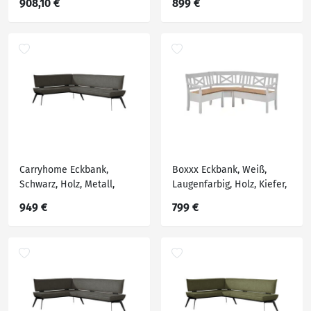
908,10 €
899 €
massiv, Eckteil, 195x165
cm, Stoffauswahl,
Esszimmer, Bänke,
Eckbänke
Carryhome Eckbank,
Boxxx Eckbank, Weiß,
Schwarz, Holz, Metall,
Laugenfarbig, Holz, Kiefer,
Textil, Buche, massiv,
massiv, 4-5-Sitzer,
949 €
799 €
Eckteil, 215x165 cm,
seitenverkehrt montierbar,
Stoffauswahl, Esszimmer,
Trapezform, 170x147 cm,
Bänke, Eckbänke
planbar, seitenverkehrt
erhältlich, Truhe im Sitz, in
verschiedenen Größen