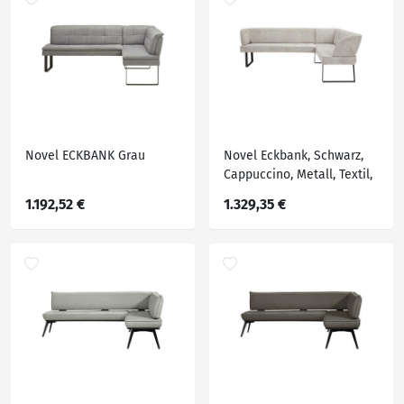
Novel ECKBANK Grau
Novel Eckbank, Schwarz,
Cappuccino, Metall, Textil,
Ottomane links, Eckteil,
1.192,52 €
1.329,35 €
243x189 cm, Stoffauswahl,
seitenverkehrt erhältlich,
mit Rückenlehne,
Esszimmer, Bänke,
Eckbänke