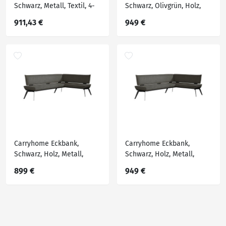
Schwarz, Metall, Textil, 4-
Schwarz, Olivgrün, Holz,
Sitzer, Ottomane rechts,
Metall, Textil, Buche,
911,43 €
949 €
Eckteil, L-Form, 217x159 cm,
massiv, Eckteil, 215x165
Stoffauswahl,
cm, Stoffauswahl,
Typenauswahl, mit
Esszimmer, Bänke,
Rückenlehne, in
Eckbänke
verschiedenen Größen
erhältlich, Esszimmer,
Carryhome Eckbank,
Carryhome Eckbank,
Schwarz, Holz, Metall,
Schwarz, Holz, Metall,
Textil, Buche, massiv,
Textil, Buche, massiv,
899 €
949 €
Eckteil, 195x165 cm,
Eckteil, 215x165 cm,
Stoffauswahl, Esszimmer,
Stoffauswahl, Esszimmer,
Bänke, Eckbänke
Bänke, Eckbänke