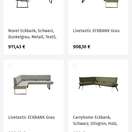
Novel Eckbank, Schwarz,
Livetastic ECKBANK Grau
Dunkelgrau, Metall, Textil,
4-Sitzer, Ottomane rechts,
911,43 €
908,10 €
Eckteil, L-Form, 217x159 cm,
Stoffauswahl,
Typenauswahl, mit
Rückenlehne, in
verschiedenen Größen
erhältlich, Esszim
Livetastic ECKBANK Grau
Carryhome Eckbank,
Schwarz, Olivgrün, Holz,
Metall, Textil, Buche,