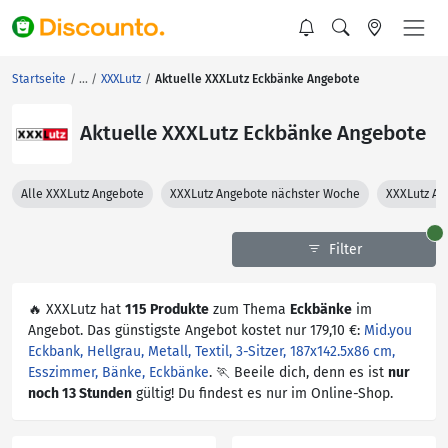
Startseite
XXXLutz
Aktuelle XXXLutz Eckbänke Angebote
Aktuelle XXXLutz Eckbänke Angebote
Alle XXXLutz Angebote
XXXLutz Angebote nächster Woche
XXXLutz An
Filter
🔥 XXXLutz hat
115 Produkte
zum Thema
Eckbänke
im
Angebot. Das günstigste Angebot kostet nur 179,10 €:
Mid.you
Eckbank, Hellgrau, Metall, Textil, 3-Sitzer, 187x142.5x86 cm,
Esszimmer, Bänke, Eckbänke
. 🏃 Beeile dich, denn es ist
nur
noch 13 Stunden
gültig! Du findest es nur im Online-Shop.