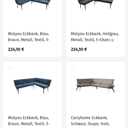
Mid.you Eckbank, Blau,
Mid.you Eckbank, Hellgrau,
Braun, Metall, Textil, 5-
Metall, Textil, 5-Sitzer, L-
Sitzer, L-Form, 194x154x83
Form, 194x154x83 cm,
224,10 €
224,10 €
cm, Esszimmer, Bänke,
Esszimmer, Bänke,
Eckbänke
Eckbänke
Mid.you Eckbank, Blau,
Carryhome Eckbank,
Braun, Metall, Textil, 5-
Schwarz, Taupe, Holz,