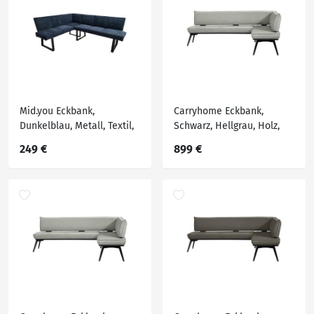
Mid.you Eckbank,
Carryhome Eckbank,
Dunkelblau, Metall, Textil,
Schwarz, Hellgrau, Holz,
5-Sitzer, L-Form,
Metall, Textil, Buche,
249 €
899 €
202x160x82 cm, Esszimmer,
massiv, Eckteil, 195x165
Bänke, Eckbänke
cm, Stoffauswahl,
Esszimmer, Bänke,
Eckbänke