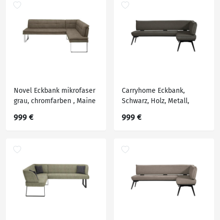
Novel Eckbank mikrofaser
Carryhome Eckbank,
grau, chromfarben , Maine
Schwarz, Holz, Metall,
Ds11 , Textil , Uni , 4-5-
Textil, Buche, massiv,
999 €
999 €
Sitzer ,
Eckteil, Ottomane rechts,
verchromt,Mikrofaser ,
235x165 cm, Stoffauswahl,
Fußauswahl,
Esszimmer, Bänke,
Lederauswahl,
Eckbänke
Stoffauswahl ,
002527029301