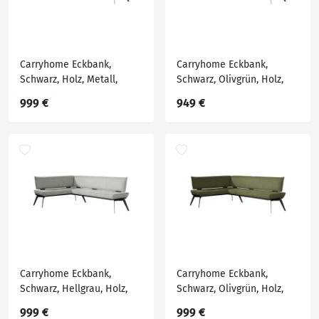
Carryhome Eckbank,
Carryhome Eckbank,
Schwarz, Holz, Metall,
Schwarz, Olivgrün, Holz,
Textil, Buche, massiv,
Metall, Textil, Buche,
999 €
949 €
Ottomane rechts, Eckteil,
massiv, Eckteil, 215x165
235x165 cm, Stoffauswahl,
cm, Stoffauswahl,
Esszimmer, Bänke,
Esszimmer, Bänke,
Eckbänke
Eckbänke
Carryhome Eckbank,
Carryhome Eckbank,
Schwarz, Hellgrau, Holz,
Schwarz, Olivgrün, Holz,
Metall, Textil, Buche,
Metall, Textil, Buche,
999 €
999 €
massiv, Ottomane rechts,
massiv, Ottomane rechts,