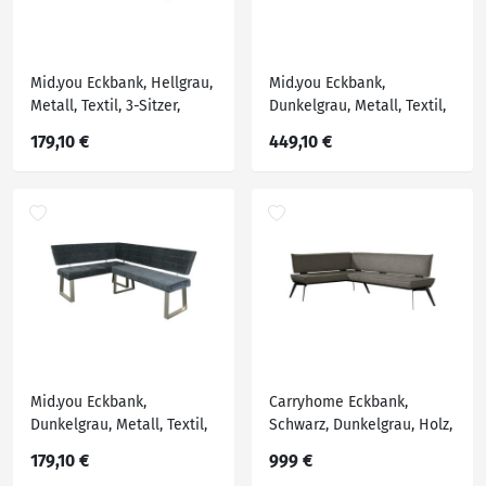
Mid.you Eckbank, Hellgrau,
Mid.you Eckbank,
Metall, Textil, 3-Sitzer,
Dunkelgrau, Metall, Textil,
187x142.5x86 cm,
7-Sitzer, L-Form,
179,10 €
449,10 €
Esszimmer, Bänke,
167.5x86.5x66 cm,
Eckbänke
seitenverkehrt erhältlich,
Esszimmer, Bänke,
Eckbänke
Mid.you Eckbank,
Carryhome Eckbank,
Dunkelgrau, Metall, Textil,
Schwarz, Dunkelgrau, Holz,
3-Sitzer, 187x142.5x86 cm,
Metall, Textil, Buche,
179,10 €
999 €
Esszimmer, Bänke,
massiv, Ottomane rechts,