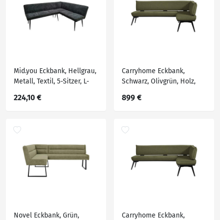
Mid.you Eckbank, Hellgrau,
Carryhome Eckbank,
Metall, Textil, 5-Sitzer, L-
Schwarz, Olivgrün, Holz,
Form, 194x154x83 cm,
Metall, Textil, Buche,
224,10 €
899 €
Esszimmer, Bänke,
massiv, Eckteil, 195x165
Eckbänke
cm, Stoffauswahl,
Esszimmer, Bänke,
Eckbänke
Novel Eckbank, Grün,
Carryhome Eckbank,