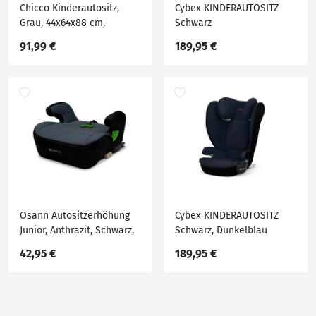
Chicco Kinderautositz,
Cybex KINDERAUTOSITZ
Grau, 44x64x88 cm,
Schwarz
abnehmbarer und
91,99 €
189,95 €
waschbarer Bezug, Baby
on Tour, Kindersitze,
Kindersitze
Osann Autositzerhöhung
Cybex KINDERAUTOSITZ
Junior, Anthrazit, Schwarz,
Schwarz, Dunkelblau
Textil, 44x25x38 cm, ECE R
42,95 €
189,95 €
129 i-Size, Kindersitze