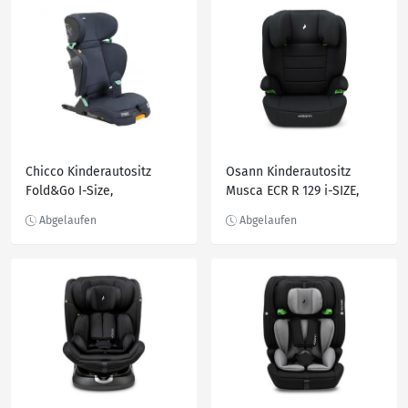
Chicco Kinderautositz
Osann Kinderautositz
Fold&Go I-Size,
Musca ECR R 129 i-SIZE,
Dunkelgrau, 46x54x67 cm,
Schwarz, Textil, Füllung:
Baby on Tour, Kindersitze,
Polyester, 44x55x43 cm,
Kindersitze
ECE R 129 i-Size,
abnehmbarer und
waschbarer Bezug,
höhenverstellbare
Kopfstütze, optimaler
Aufpralls