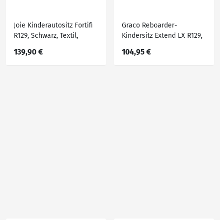
Joie Kinderautositz Fortifi
Graco Reboarder-
R129, Schwarz, Textil,
Kindersitz Extend LX R129,
53x46x56 cm, ECE R 129 i-
Schwarz, Textil, 50x43x63
139,90 €
104,95 €
Size, 5-Punkt-Gurtsystem,
cm, ECE R 129, 5-Punkt-
abnehmbarer und
Gurtsystem, abnehmbarer
waschbarer Bezug,
und waschbarer Bezug,
Gurtlängenverstellung,
Gurtlängenverstellung,
höhenverstellbare
höhenverstellbare
Kopfstütze, optimal
Kopfstütze, Seite