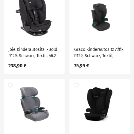
höhenverstellbare
Kopfstütze, optimaler
Kopfstütze, optimaler Aufp
Aufprallschutz, schadsto
Joie Kinderautositz I-Bold
Graco Kinderautositz Affix
R129, Schwarz, Textil, 46.2-
R129, Schwarz, Textil,
50.6x62.9-83.1x46.2-46.9 cm,
Füllung: Polyester,
238,90 €
75,95 €
ECE R 129 i-Size, 5-Punkt-
39x46.3x64.5-85.5 cm, ECE R
Gurtsystem, abnehmbarer
129 i-Size, abnehmbarer
und waschbarer Bezug,
und waschbarer Bezug,
Gurtlängenverstellung,
höhenverstellbare
höhenverstellbare
Kopfstütze, optimaler
Aufprallschu