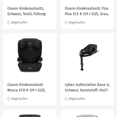
Osann Kinderautositz,
Osann Kinderautositz Flux
Schwarz, Textil, Füllung:
Plus ECE R 129 i-SIZE, Grau,
Polyester, 44x60x50 cm,
Schwarz, Textil, Füllung:
ECE R 129 i-Size, 5-Punkt-
Polyester, 44x62x48 cm,
Gurtsystem, abnehmbarer
ECE R 129 i-Size, 5-Punkt-
und waschbarer Bezug,
Gurtsystem, abnehmbarer
höhenverstellbare
und waschbarer Bezug,
Kopfstütze, integriertes
höhenverstellbare Ko
Gurtsyste
Osann Kinderautositz
Cybex Isofixstation Base G,
Musca ECR R 129 i-SIZE,
Schwarz, Kunststoff, 41x27-
Schwarz, Textil, Füllung:
77 cm, ECE R 129 i-Size,
Polyester, 44x55x43 cm,
Kindersitze, Isofix
abnehmbarer und
Stationen
waschbarer Bezug,