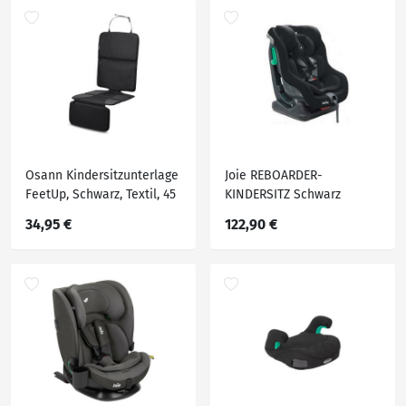
Osann Kindersitzunterlage
Joie REBOARDER-
FeetUp, Schwarz, Textil, 45
KINDERSITZ Schwarz
cm, verhindert das
34,95 €
122,90 €
Verrutschen des Sitzes,
passend für alle gängigen
Fahrzeuge, leicht zu
reinigen, Universalgröße,
Kindersitze, Kindersitzzu