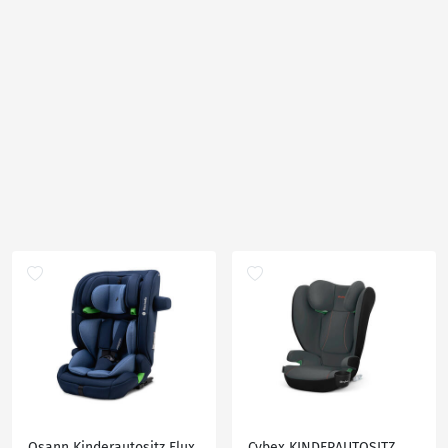
Osann Kinderautositz Flux
Cybex KINDERAUTOSITZ