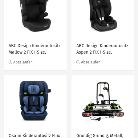
Befestigung, Kindersitze
höhenverstellbare Kopfst
ABC Design Kinderautositz
ABC Design Kinderautositz
Mallow 2 FIX I-Size,
Aspen 2 FIX I-Size,
Schwarz, Textil, Füllung:
Schwarz, Textil, Füllung:
Polyester, 44x46 cm, ECE R
Polyester, 47.5x44x61.5 cm,
129 i-Size,
ECE R 129 i-Size, 5-Punkt-
höhenverstellbare
Gurtsystem,
Kopfstütze, Isofix-
Gurtlängenverstellung,
Befestigung, Kindersitze
höhenverstellbare
Kopfstütze, vers
Osann Kinderautositz Flux
Grundig Grundig, Metall,