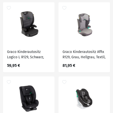
Graco Kinderautositz
Graco Kinderautositz Affix
Logico L R129, Schwarz,
R129, Grau, Hellgrau, Textil,
Textil, Füllung: Polyester,
Füllung: Polyester,
59,95 €
81,95 €
39x46.3x64.5-85.5 cm, ECE R
39x46.3x64.5-85.5 cm, ECE R
129 i-Size, abnehmbarer
129 i-Size, abnehmbarer
und waschbarer Bezug,
und waschbarer Bezug,
höhenverstellbare
höhenverstellbare
Kopfstütze, optimaler
Kopfstütze, optimaler
Aufpralls
Aufpr