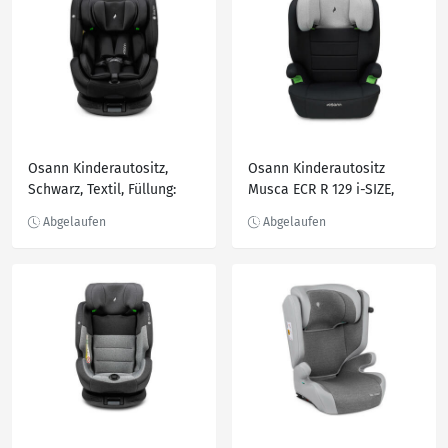
höhenverstellbare
Kopfstütze, optimaler
Aufprallschutz, schnell lei
Osann Kinderautositz,
Osann Kinderautositz
Schwarz, Textil, Füllung:
Musca ECR R 129 i-SIZE,
Polyester, 43x58x48 cm,
Schwarz, Hellgrau, Textil,
ECE R 129 i-Size, 5-Punkt-
Füllung: Polyester,
Gurtsystem, abnehmbarer
44x55x43 cm, ECE R 129 i-
und waschbarer Bezug,
Size, abnehmbarer und
höhenverstellbare
waschbarer Bezug,
Kopfstütze, integriertes
höhenverstellbare
Gurtsyste
Kopfstütze, optimaler