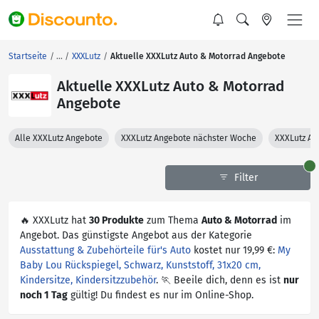
Startseite
XXXLutz
Aktuelle XXXLutz Auto & Motorrad Angebote
Aktuelle XXXLutz Auto & Motorrad
Angebote
Alle XXXLutz Angebote
XXXLutz Angebote nächster Woche
XXXLutz An
Filter
🔥 XXXLutz hat
30 Produkte
zum Thema
Auto & Motorrad
im
Angebot. Das günstigste Angebot aus der Kategorie
Ausstattung & Zubehörteile für's Auto
kostet nur 19,99 €:
My
Baby Lou Rückspiegel, Schwarz, Kunststoff, 31x20 cm,
Kindersitze, Kindersitzzubehör
. 🏃 Beeile dich, denn es ist
nur
noch 1 Tag
gültig! Du findest es nur im Online-Shop.