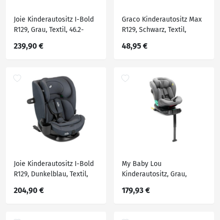
Joie Kinderautositz I-Bold
Graco Kinderautositz Max
R129, Grau, Textil, 46.2-
R129, Schwarz, Textil,
50.6x62.9-83.1x46.2-46.9 cm,
Füllung: Polyester,
239,90 €
48,95 €
ECE R 129, 5-Punkt-
39.5x43.7x23 cm, ECE R 129,
Gurtsystem, abnehmbarer
abnehmbarer und
und waschbarer Bezug,
waschbarer Bezug,
Gurtlängenverstellung,
schadstoffgeprüft, schnell
höhenverstellbare
leicht im Auto montierbar,
Kopfstütz
Isofix-Befest
Joie Kinderautositz I-Bold
My Baby Lou
R129, Dunkelblau, Textil,
Kinderautositz, Grau,
46.2-50.6x62.9-83.1x46.2-
Textil, Füllung: Polyester,
204,90 €
179,93 €
46.9 cm, ECE R 129, 5-
50x86 cm, ECE R 129 i-Size,
Punkt-Gurtsystem,
5-Punkt-Gurtsystem,
abnehmbarer und
abnehmbarer und