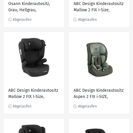
Osann Kinderautositz,
ABC Design Kinderautositz
Grau, Hellgrau,
Mallow 2 FIX I-Size,
Dunkelgrau, Textil, Füllung:
Hellgrau, Beige, Textil,
Polyester, 43x58x48 cm,
Füllung: Polyester, 44x46
ECE R 129 i-Size, 5-Punkt-
cm, ECE R 129 i-Size,
Gurtsystem, abnehmbarer
höhenverstellbare
und waschbarer Bezug,
Kopfstütze, Isofix-
höhenverstellbare
Befestigung, Kindersitze
Kopfstütze, int
ABC Design Kinderautositz
ABC Design Kinderautositz
Mallow 2 FIX I-Size,
Aspen 2 FIX i-SIZE,
Anthrazit, Textil, Füllung:
Dunkelgrün, Beige, Textil,
Polyester, 44x46 cm, ECE R
Füllung: Polyester,
129 i-Size,
47.5x44x61.5 cm, ECE R 129
höhenverstellbare
i-Size, 5-Punkt-Gurtsystem,
Kopfstütze, Isofix-
Gurtlängenverstellung,