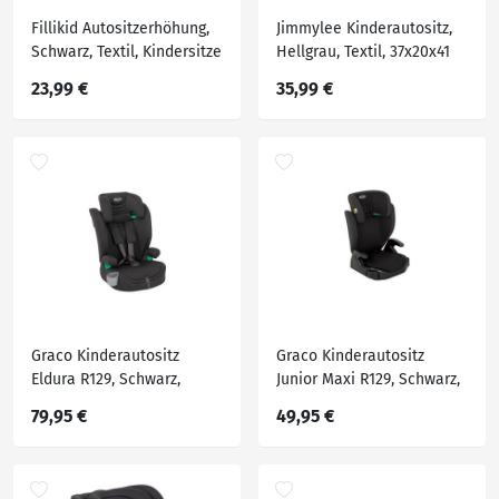
Fillikid Autositzerhöhung,
Jimmylee Kinderautositz,
Schwarz, Textil, Kindersitze
Hellgrau, Textil, 37x20x41
cm, ECE R 129 i-Size,
23,99 €
35,99 €
schnell und leicht im Auto
montierbar, Kindersitze
Graco Kinderautositz
Graco Kinderautositz
Eldura R129, Schwarz,
Junior Maxi R129, Schwarz,
Textil, 53x46x56 cm, ECE R
Textil, Füllung: Polyester,
79,95 €
49,95 €
129, 5-Punkt-Gurtsystem,
39x46.3x64.5-85.5 cm,
abnehmbarer und
abnehmbarer und
waschbarer Bezug,
waschbarer Bezug,
Gurtlängenverstellung,
höhenverstellbare