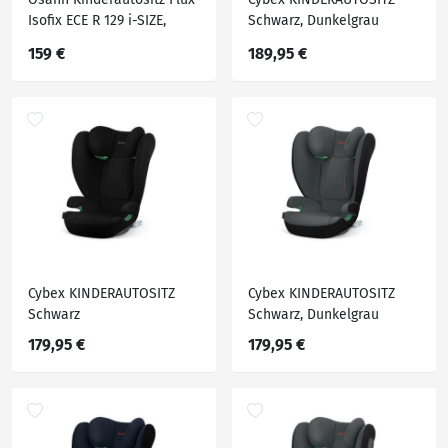
Isofix ECE R 129 i-SIZE,
Schwarz, Dunkelgrau
Blau, Dunkelblau, Textil,
159 €
189,95 €
Füllung: Polyester,
44x61.5x47 cm, ECE R 129 i-
Size, 5-Punkt-Gurtsystem,
abnehmbarer und
waschbarer Bezug,
höhenverstell
Cybex KINDERAUTOSITZ
Cybex KINDERAUTOSITZ
Schwarz
Schwarz, Dunkelgrau
179,95 €
179,95 €