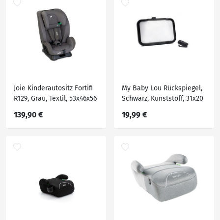
waschbarer Bezug,
waschbarer Bezug,
Gurtlängenverstellung,
höhenverstellbare
höhenverstellbare Kopf
Kopfstütze, schnell leicht
im Auto
Joie Kinderautositz Fortifi
My Baby Lou Rückspiegel,
R129, Grau, Textil, 53x46x56
Schwarz, Kunststoff, 31x20
cm, ECE R 129 i-Size, 5-
cm, Kindersitze,
139,90 €
19,99 €
Punkt-Gurtsystem,
Kindersitzzubehör
abnehmbarer und
waschbarer Bezug,
Gurtlängenverstellung,
höhenverstellbare
Kopfstütze, optimaler