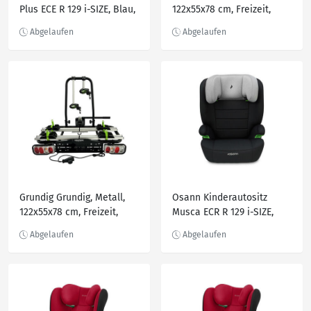
Plus ECE R 129 i-SIZE, Blau,
122x55x78 cm, Freizeit,
Dunkelblau, Textil, Füllung:
Sport & Fitness, Fahrräder,
Polyester, 44x62x48 cm,
Fahrradzubehör
ECE R 129 i-Size, 5-Punkt-
Gurtsystem, abnehmbarer
und waschbarer Bezug,
höhenverstellbare
Grundig Grundig, Metall,
Osann Kinderautositz
122x55x78 cm, Freizeit,
Musca ECR R 129 i-SIZE,
Sport & Fitness, Fahrräder,
Schwarz, Hellgrau, Textil,
Fahrradzubehör
Füllung: Polyester,
44x55x43 cm, ECE R 129 i-
Size, abnehmbarer und
waschbarer Bezug,
höhenverstellbare