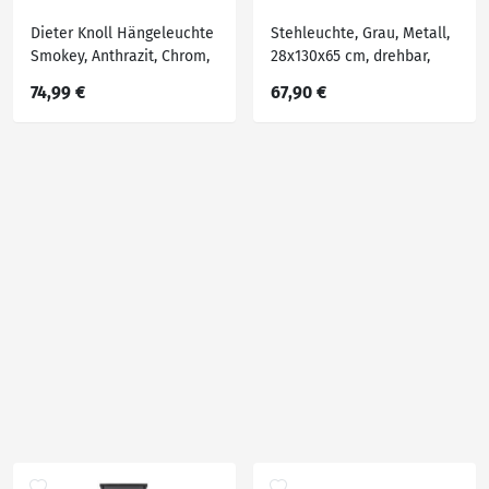
Dieter Knoll Hängeleuchte
Stehleuchte, Grau, Metall,
Smokey, Anthrazit, Chrom,
28x130x65 cm, drehbar,
Metall, Glas, Uni,Uni,
höhenverstellbar, Lampen
74,99 €
67,90 €
18x120 cm, Lampen &
& Leuchten,
Leuchten, Leuchtenserien
Innenbeleuchtung,
Stehlampen, Stehlampen