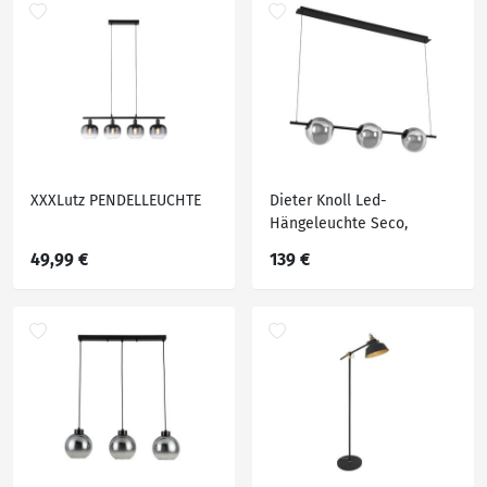
XXXLutz PENDELLEUCHTE
Dieter Knoll Led-
Hängeleuchte Seco,
Schwarz, Chrom, Metall,
49,99 €
139 €
Kunststoff, Glas, Uni,Uni, F,
20x215 cm,
höhenverstellbar, 3
Helligkeitsstufen, Lampen
& Leuchten,
Innenbeleuchtung,
Hängelampen