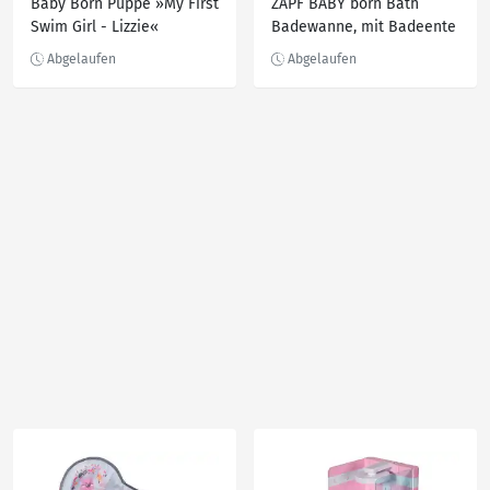
Baby Born Puppe »My First
ZAPF BABY born Bath
Swim Girl - Lizzie«
Badewanne, mit Badeente