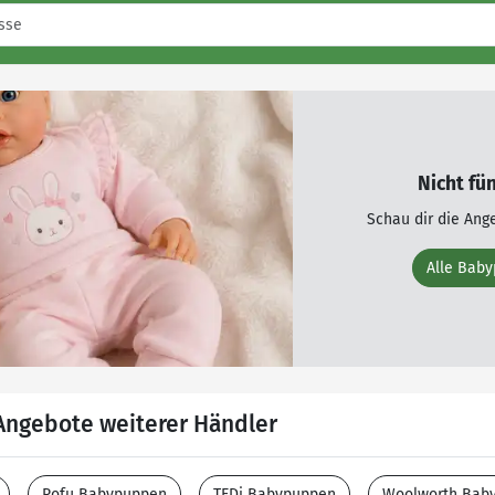
Nicht fü
Schau dir die Ang
Alle Bab
ngebote weiterer Händler
Rofu Babypuppen
TEDi Babypuppen
Woolworth Bab