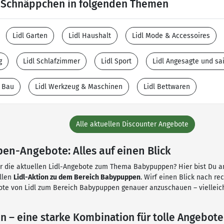
e Schnäppchen in folgenden Themen
Lidl Garten
Lidl Haushalt
Lidl Mode & Accessoires
g
Lidl Schlafzimmer
Lidl Sport
Lidl Angesagte und s
 Bau
Lidl Werkzeug & Maschinen
Lidl Bettwaren
Alle aktuellen Discounter Angebote
en-Angebote: Alles auf einen Blick
ür die aktuellen Lidl-Angebote zum Thema Babypuppen? Hier bist Du am 
ellen
Lidl-Aktion zu dem Bereich Babypuppen
. Wirf einen Blick nach re
te von Lidl zum Bereich Babypuppen genauer anzuschauen – vielleich
 – eine starke Kombination für tolle Angebote