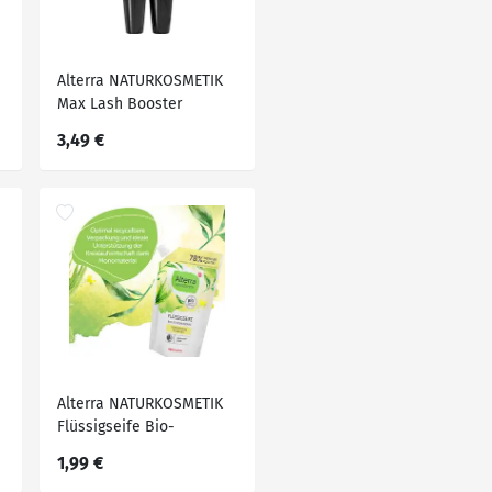
Alterra NATURKOSMETIK
Max Lash Booster
Mascara 02 Dark Brown,
3,49 €
9 ml
Alterra NATURKOSMETIK
Flüssigseife Bio-
Zitronengras
1,99 €
Nachfüllbeutel, 500 ml