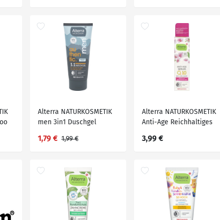
TIK
Alterra NATURKOSMETIK
Alterra NATURKOSMETIK
oo
men 3in1 Duschgel
Anti-Age Reichhaltiges
g
Authentic, 200 ml
Serum Orchidee, 30 ml
1,79 €
3,99 €
1,99 €