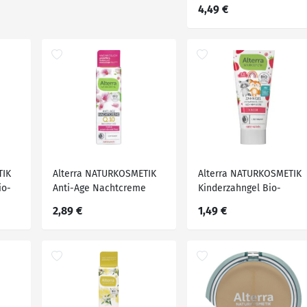
4,49 €
Edelweiss, 50 ml
TIK
Alterra NATURKOSMETIK
Alterra NATURKOSMETIK
io-
Anti-Age Nachtcreme
Kinderzahngel Bio-
r
Orchidee, 50 ml
Himbeere, 75 ml
2,89 €
1,49 €