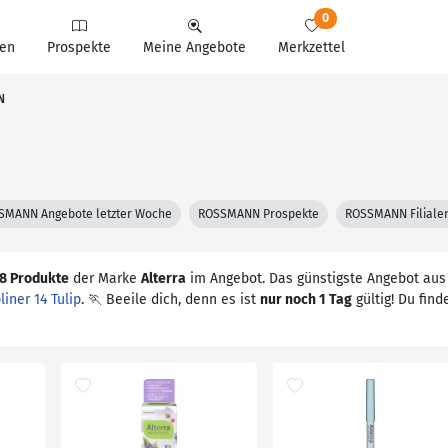
0
en
Prospekte
Meine Angebote
Merkzettel
N
SMANN Angebote letzter Woche
ROSSMANN Prospekte
ROSSMANN Filiale
8 Produkte
der Marke
Alterra
im Angebot. Das günstigste Angebot aus
liner 14 Tulip
. 🏃 Beeile dich, denn es ist
nur noch 1 Tag
gültig! Du find