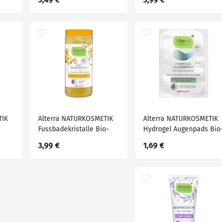
4,2 g
TIK
Alterra NATURKOSMETIK
Alterra NATURKOSMETIK
Fussbadekristalle Bio-
Hydrogel Augenpads Bio
Calendula & Bio-Jojobaöl
Aloe Vera & Bio-Glycerin
3,99 €
1,69 €