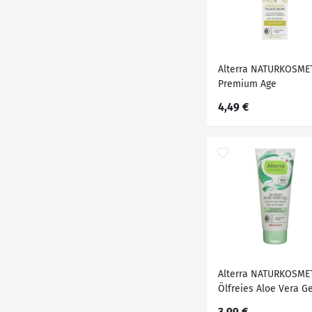
Alterra NATURKOSME
Premium Age
Tagescreme Bio-
4,49 €
Edelweiss, 50 ml
Alterra NATURKOSME
Ölfreies Aloe Vera Ge
3,99 €