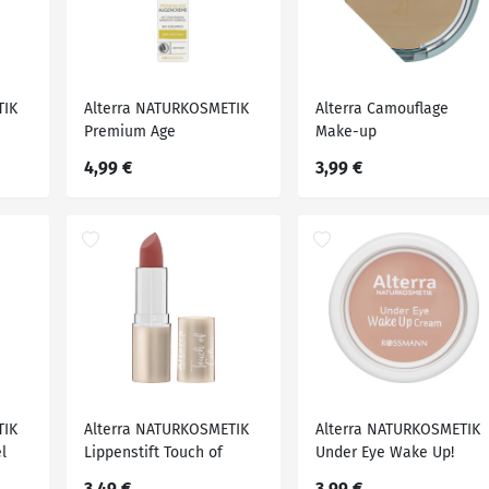
TIK
Alterra NATURKOSMETIK
Alterra Camouflage
Premium Age
Make-up
Augencreme Bio-
4,99 €
3,99 €
Edelweiss
TIK
Alterra NATURKOSMETIK
Alterra NATURKOSMETIK
l
Lippenstift Touch of
Under Eye Wake Up!
Colour 01 Lovely Apricot,
Cream, 5 g
3,49 €
3,99 €