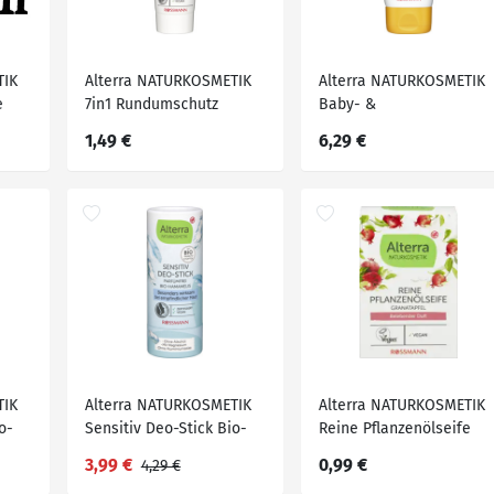
TIK
Alterra NATURKOSMETIK
Alterra NATURKOSMETIK
e
7in1 Rundumschutz
Baby- &
Zahncreme
Kindersonnencreme LSF
1,49 €
6,29 €
50, 75 ml
TIK
Alterra NATURKOSMETIK
Alterra NATURKOSMETIK
o-
Sensitiv Deo-Stick Bio-
Reine Pflanzenölseife
Hamamelis
Granatapfel, 100 g
3,99 €
0,99 €
4,29 €