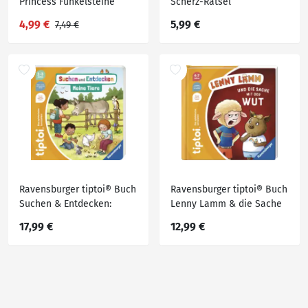
Princess Funkelsteine
Scherz-Rätsel
Brettspiel
4,99 €
5,99 €
7,49 €
Ravensburger tiptoi® Buch
Ravensburger tiptoi® Buch
Suchen & Entdecken:
Lenny Lamm & die Sache
Meine Tiere
mit der Wut
17,99 €
12,99 €