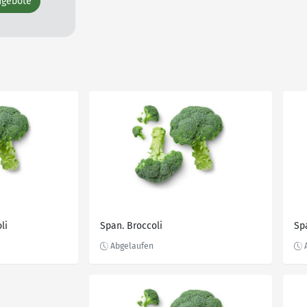
ngebote
li
Span. Broccoli
Spa