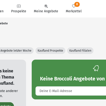
0
en
Prospekte
Meine Angebote
Merkzettel
gebote
 Angebote letzter Woche
Kaufland Prospekte
Kaufland Filialen
es keine
m Thema
Keine
Broccoli Angebote von
aufland.
bote anderer
n.