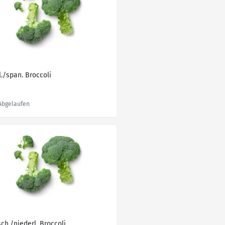
l./span. Broccoli
ch./niederl. Broccoli