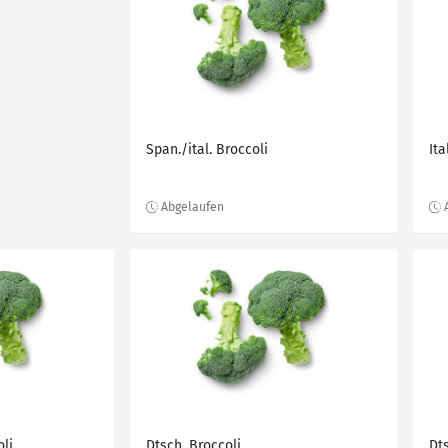
Span./ital. Broccoli
Ita
oli
Dtsch. Broccoli
Dts