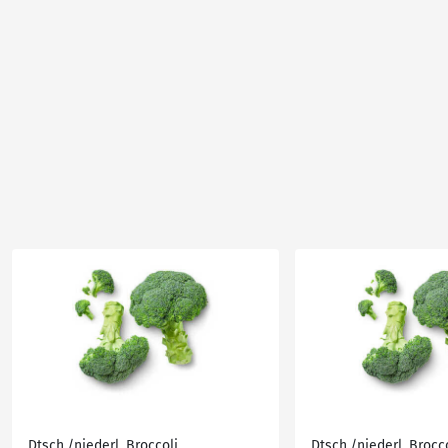
Dtsch./niederl. Broccoli
Dtsch./niederl. Brocc