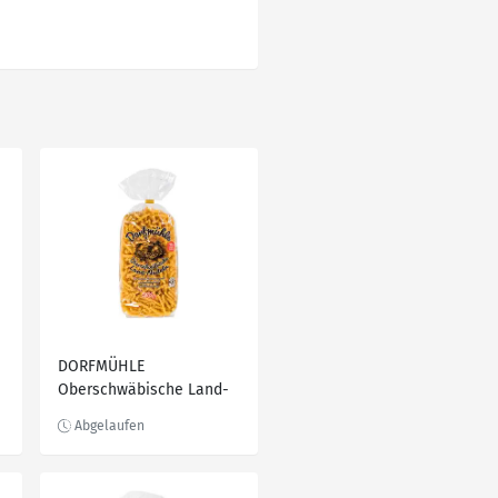
DORFMÜHLE
Oberschwäbische Land-
Nudeln, 550-g-Packg.