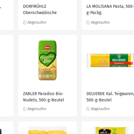
,
DORFMÜHLE
LA MOLISANA Pasta, 500
Oberschwäbische
g-Packg.
Landnudeln, 550-g-Packg.
ZABLER Paradiso Bio-
DELVERDE Ital. Teigwaren
Nudeln, 500-g-Beutel
500-g-Beutel