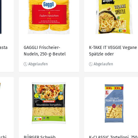
asta
GAGGLI Frischeier-
K-TAKE IT VEGGIE Vegane
Nudeln, 250-g-Beutel
Spätzle oder
Schupfnudeln, 500-g-
Packg.
chi,
BÜRGER Schwäb.
K-CLASSIC Tortelloni, 750