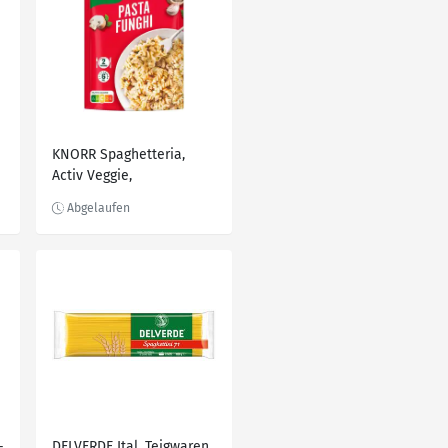
KNORR Spaghetteria,
Activ Veggie,
Hüttenschmaus o. Asia,
134 - 181-g-Beutel
-
DELVERDE Ital. Teigwaren,