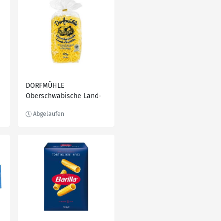
DORFMÜHLE
Oberschwäbische Land-
Nudeln, 500-g-Beutel