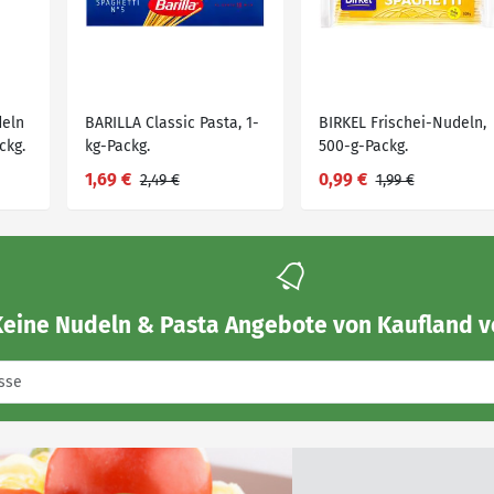
deln
BARILLA Classic Pasta, 1-
BIRKEL Frischei-Nudeln,
ckg.
kg-Packg.
500-g-Packg.
1,69 €
0,99 €
2,49 €
1,99 €
Keine
Nudeln & Pasta Angebote von Kaufland
v