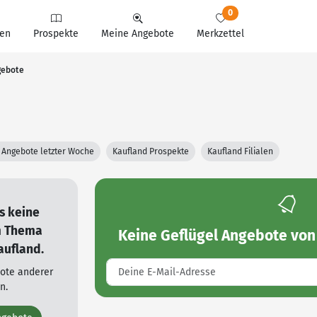
0
en
Prospekte
Meine Angebote
Merkzettel
gebote
 Angebote letzter Woche
Kaufland Prospekte
Kaufland Filialen
es keine
m Thema
Keine
Geflügel Angebote von
aufland.
bote anderer
n.