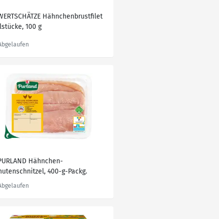
WERTSCHÄTZE Hähnchenbrustfilet
lstücke, 100 g
PURLAND Hähnchen-
nutenschnitzel, 400-g-Packg.