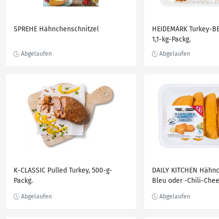
SPREHE Hähnchenschnitzel
HEIDEMARK Turkey-B
1,1-kg-Packg.
K-CLASSIC Pulled Turkey, 500-g-
DAILY KITCHEN Hähn
Packg.
Bleu oder -Chili-Chee
Großpackg.