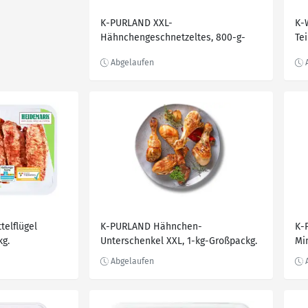
K-PURLAND XXL-
K-
Hähnchengeschnetzeltes, 800-g-
Tei
Großpackg.
elflügel
K-PURLAND Hähnchen-
K-
kg.
Unterschenkel XXL, 1-kg-Großpackg.
Mi