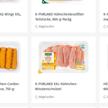
BQ-Wings XXL,
K-PURLAND Hähnchenbrustfilet-
K-
Teilstücke, 600-g-Packg.
ma
chen-Cordon-
K-PURLAND XXL-Hähnchen-
HE
se, 750-g-
Minutenschnitzel
60