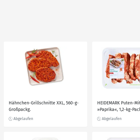
Hähnchen-Grillschnitte XXL, 560-g-
HEIDEMARK Puten-Mitt
Großpackg.
»Paprika«, 1,2-kg-Pac