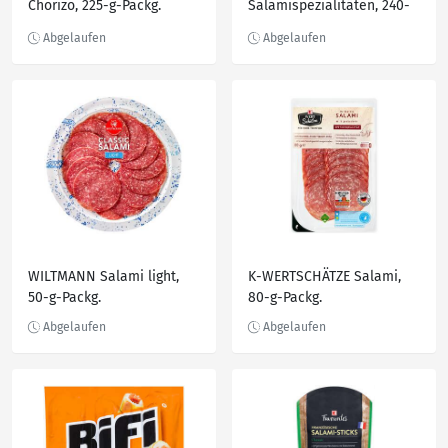
Chorizo, 225-g-Packg.
Salamispezialitäten, 240-
g-Packg.
WILTMANN Salami light,
K-WERTSCHÄTZE Salami,
50-g-Packg.
80-g-Packg.