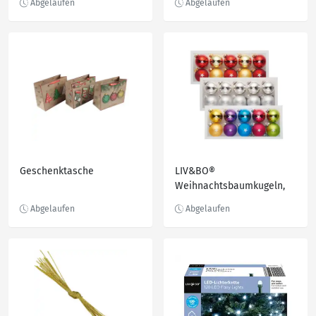
Geschenktasche
LIV&BO®
Weihnachtsbaumkugeln,
10-St.-Packg.