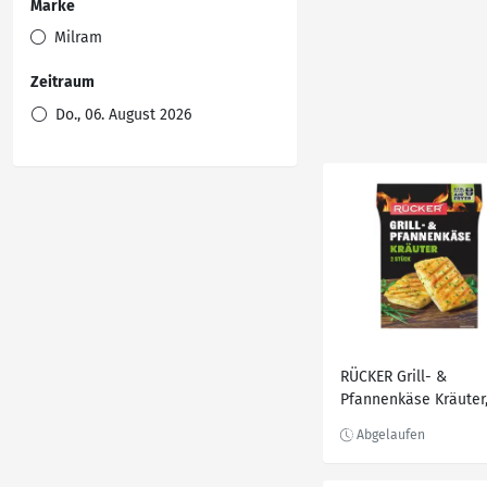
Marke
Milram
Zeitraum
Do., 06. August 2026
RÜCKER Grill- &
Pfannenkäse Kräuter
150-g-Packg.