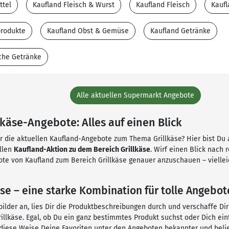
ttel
Kaufland Fleisch & Wurst
Kaufland Fleisch
Kaufl
produkte
Kaufland Obst & Gemüse
Kaufland Getränke
che Getränke
Alle aktuellen Supermarkt Angebote
lkäse-Angebote: Alles auf einen Blick
ür die aktuellen Kaufland-Angebote zum Thema Grillkäse? Hier bist Du a
ellen
Kaufland-Aktion zu dem Bereich Grillkäse
. Wirf einen Blick nach 
te von Kaufland zum Bereich Grillkäse genauer anzuschauen – viellei
äse – eine starke Kombination für tolle Angebot
ilder an, lies Dir die Produktbeschreibungen durch und verschaffe Di
llkäse. Egal, ob Du ein ganz bestimmtes Produkt suchst oder Dich ein
 diese Weise Deine Favoriten unter den Angeboten bekannter und belie