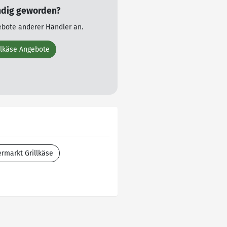
ndig geworden?
ebote anderer Händler an.
illkäse Angebote
rmarkt Grillkäse