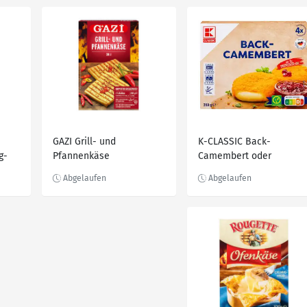
GAZI Grill- und
K-CLASSIC Back-
g-
Pfannenkäse
Camembert oder
Mozzarella-Sticks, 300 -
350-g-Packg.