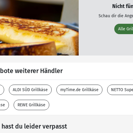
Nicht fü
Schau dir die Ang
Alle Gr
ebote weiterer Händler
e
ALDI SÜD Grillkäse
myTime.de Grillkäse
NETTO Supe
äse
REWE Grillkäse
hast du leider verpasst