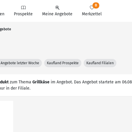
0
en
Prospekte
Meine Angebote
Merkzettel
ngebote
 Angebote letzter Woche
Kaufland Prospekte
Kaufland Filialen
odukt
zum Thema
Grillkäse
im Angebot. Das Angebot startete am 06.08.
ur in der Filiale.