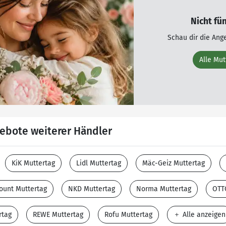
Nicht fü
Schau dir die Ang
Alle Mu
ebote weiterer Händler
KiK Muttertag
Lidl Muttertag
Mäc-Geiz Muttertag
ount Muttertag
NKD Muttertag
Norma Muttertag
OTT
rtag
REWE Muttertag
Rofu Muttertag
Alle anzeigen