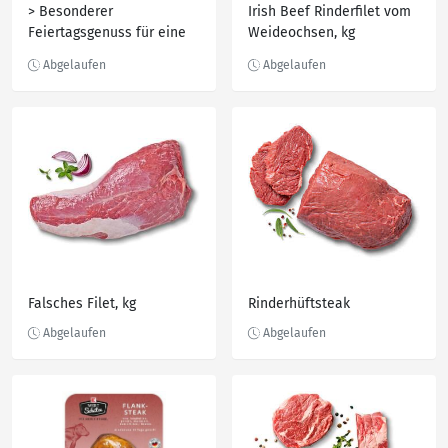
> Besonderer
Irish Beef Rinderfilet vom
Feiertagsgenuss für eine
Weideochsen, kg
gesellige Runde >
Küchenfertig vorbereitet
für Raclette oder den
heißen Stein > Besonders
zartes FleischK-PURLAND
Raclette-Platte
Falsches Filet, kg
Rinderhüftsteak