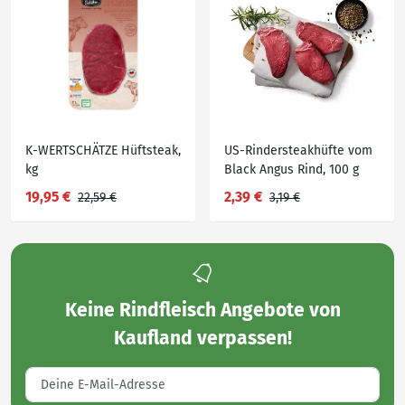
K-WERTSCHÄTZE Hüftsteak,
US-Rindersteakhüfte vom
kg
Black Angus Rind, 100 g
19,95 €
2,39 €
22,59 €
3,19 €
Keine
Rindfleisch Angebote von
Kaufland
verpassen!