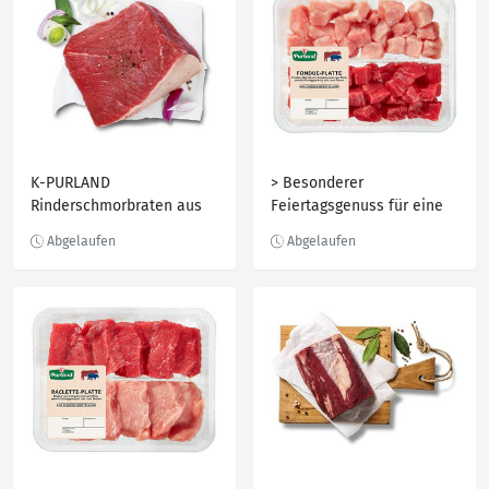
K-PURLAND
> Besonderer
Rinderschmorbraten aus
Feiertagsgenuss für eine
der Keule vom Jungbullen,
gesellige Runde >
kg
Küchenfertig vorbereitet >
Besonders zartes
FleischK-PURLAND
Fondue-Platte