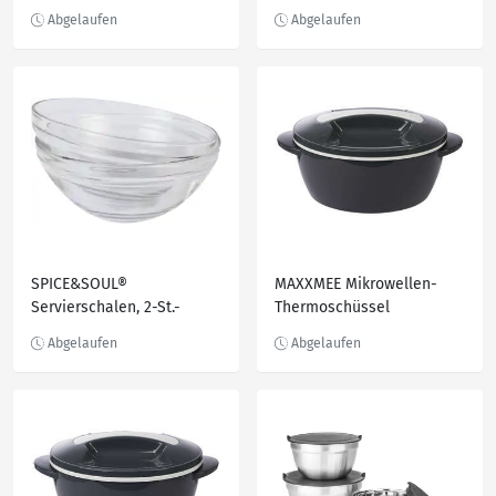
ml
Packg.
SPICE&SOUL®
MAXXMEE Mikrowellen-
Servierschalen, 2-St.-
Thermoschüssel
Packg.