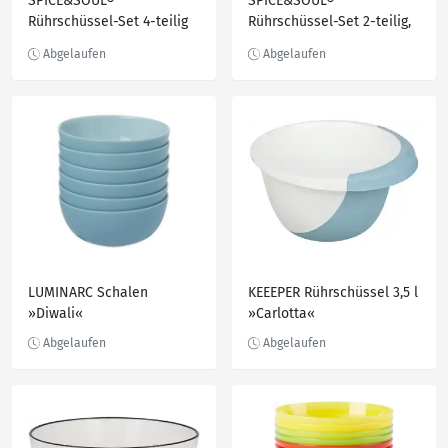
SPICE&SOUL®
SPICE&SOUL®
Rührschüssel-Set 4-teilig
Rührschüssel-Set 2-teilig,
mit Deckel und
2-teilig
Spritzschutz, 4-teilig
LUMINARC Schalen
KEEEPER Rührschüssel 3,5 l
»Diwali«
»Carlotta«