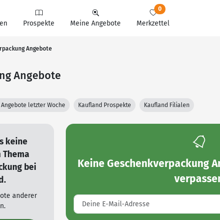
0
en
Prospekte
Meine Angebote
Merkzettel
erpackung Angebote
ung Angebote
 Angebote letzter Woche
Kaufland Prospekte
Kaufland Filialen
es keine
m Thema
Keine
Geschenkverpackung An
ckung bei
verpasse
d.
bote anderer
n.