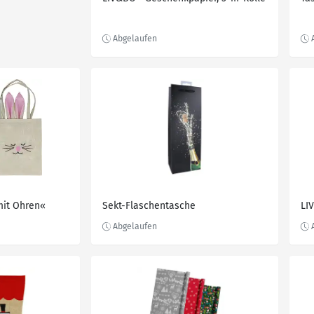
mit Ohren«
Sekt-Flaschentasche
LI