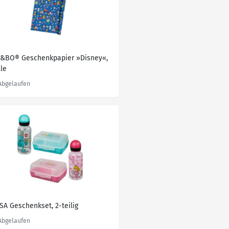
V&BO® Geschenkpapier »Disney«,
lle
SA Geschenkset, 2-teilig