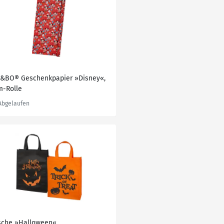
V&BO® Geschenkpapier »Disney«,
m-Rolle
sche »Halloween«