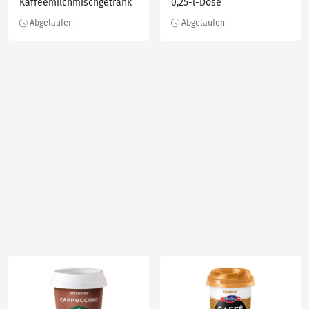
Kaffeemilchmischgetränk
0,25-l-Dose