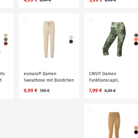
8,99 €
8,99 €
Baumwollanteil
rts
esmara® Damen
CRIVIT Damen
d
Sweathose mit Bündchen
Funktionscapri,
schnelltrocknend und
9,99 €
7,99 €
199 €
8,99 €
feuchtigkeitsableitend