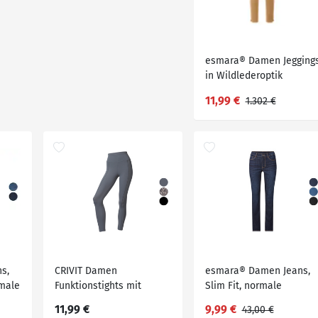
esmara® Damen Jegging
in Wildlederoptik
11,99 €
1.302 €
s,
CRIVIT Damen
esmara® Damen Jeans,
rmale
Funktionstights mit
Slim Fit, normale
breitem Bund
Leibhöhe
11,99 €
9,99 €
43,00 €