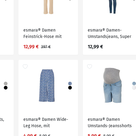
esmara® Damen
esmara® Damen-
Feinstrick-Hose mit
Umstandsjeans, Super
Viskose
Skinny Fit, mit niedriger
12,99 €
12,99 €
397 €
Leibhöhe
s,
esmara® Damen Wide-
esmara® Damen
Leg Hose, mit
Umstands-Jeansshorts
Gummizugbund
mit hohem
4,99 €
5,99 €