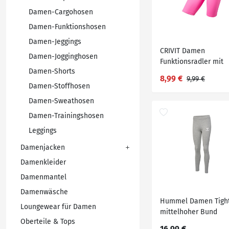
Damen-Cargohosen
Damen-Funktionshosen
Damen-Jeggings
CRIVIT Damen
Damen-Jogginghosen
Funktionsradler mit
Damen-Shorts
dynamischer
8,99 €
9,99 €
Kühltechnologie
Damen-Stoffhosen
Damen-Sweathosen
Damen-Trainingshosen
Leggings
Damenjacken
Damenkleider
Damenmantel
Damenwäsche
Hummel Damen Tight
Loungewear für Damen
mittelhoher Bund
Oberteile & Tops
16,99 €