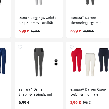
Damen Leggings, weiche
esmara® Damen
Single-Jersey-Qualität
Thermoleggings mit
angerauter Innenseite
5,99 €
6,99 €
6,99 €
94,00 €
esmara® Damen
esmara® Damen Capri-
Shaping-Jeggings, mit
Leggings, normale
hohem Bund
Leibhöhe
6,99 €
2,99 €
196 €