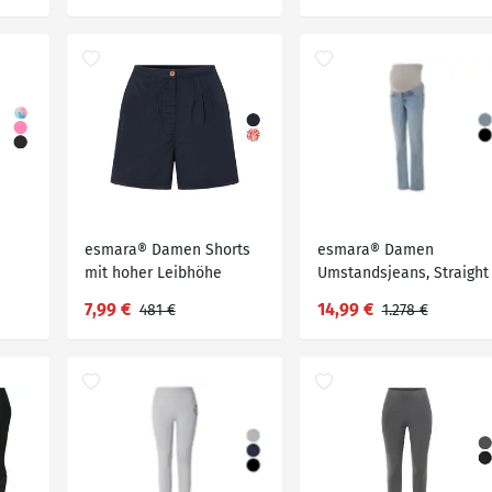
esmara® Damen Shorts
esmara® Damen
mit hoher Leibhöhe
Umstandsjeans, Straight
Fit, hoher
7,99 €
14,99 €
481 €
1.278 €
Baumwollanteil