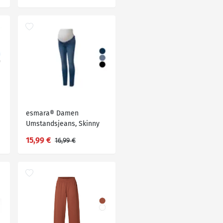
esmara® Damen
Umstandsjeans, Skinny
Fit, hoher
15,99 €
16,99 €
Baumwollanteil