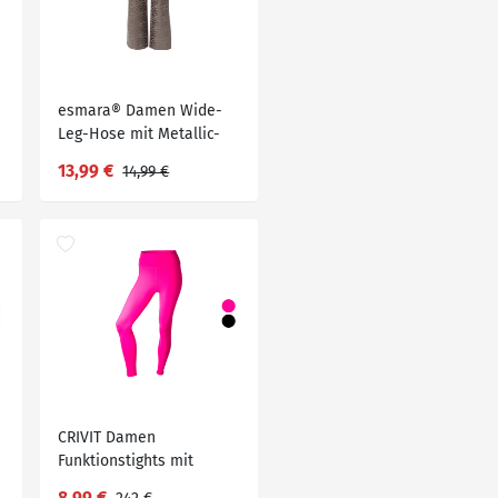
esmara® Damen Wide-
Leg-Hose mit Metallic-
Animal-Schimmereffekt
13,99 €
14,99 €
CRIVIT Damen
Funktionstights mit
Shaping-Effekt
8,99 €