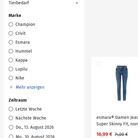
Tierbedarf
Marke
Champion
Crivit
Esmara
Hummel
Kappa
Lupilu
Nike
Mehr anzeigen
Zeitraum
Letzte Woche
esmara® Damen Jean
Nächste Woche
Super Skinny Fit, no
Do., 13. August 2026
Leibhöhe
16,99 €
74,00 €
Mo., 10. August 2026