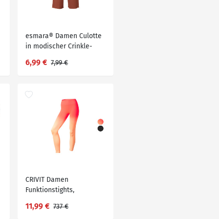
esmara® Damen Culotte
in modischer Crinkle-
Qualität
6,99 €
7,99 €
CRIVIT Damen
Funktionstights,
seamless, mit Po-Push-
11,99 €
737 €
up-Effekt