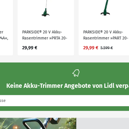
er
PARKSIDE® 20 V Akku-
PARKSIDE® 20 V Akku-
P4A«,
Rasentrimmer »PRTA 20-
Rasentrimmer »PART 20-
 V
Li D3«, ohne Akku und
Li B2«, ohne Akku – ohne
29,99 €
29,99 €
5.599 €
Ladegerät
Ladegerät
Keine
Akku-Trimmer Angebote von Lidl
verp