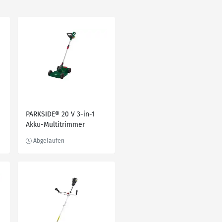
PARKSIDE® 20 V 3-in-1
Akku-Multitrimmer
»PAMT 20-Li A1«, ohne
Akku und Ladegerät