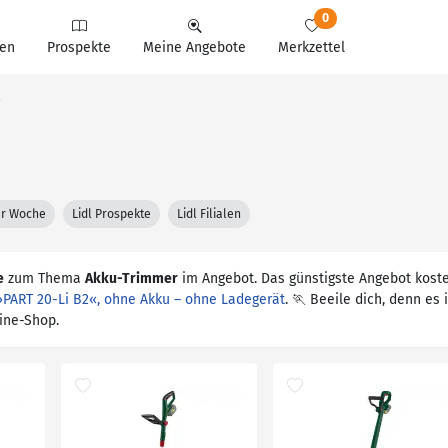
0
en
Prospekte
Meine Angebote
Merkzettel
e
ter Woche
Lidl Prospekte
Lidl Filialen
e
zum Thema
Akku-Trimmer
im Angebot. Das günstigste Angebot koste
PART 20-Li B2«, ohne Akku – ohne Ladegerät
. 🏃 Beeile dich, denn es 
line-Shop.