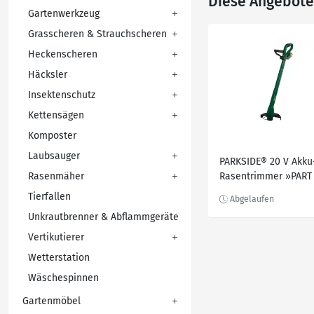
Diese Angebote 
Gartenwerkzeug
Grasscheren & Strauchscheren
Heckenscheren
Häcksler
Insektenschutz
Kettensägen
Komposter
Laubsauger
PARKSIDE® 20 V Akku
Rasenmäher
Rasentrimmer »PART
Li A1«, ohne Akku un
Tierfallen
Ladegerät
Unkrautbrenner & Abflammgeräte
Vertikutierer
Wetterstation
Wäschespinnen
Gartenmöbel