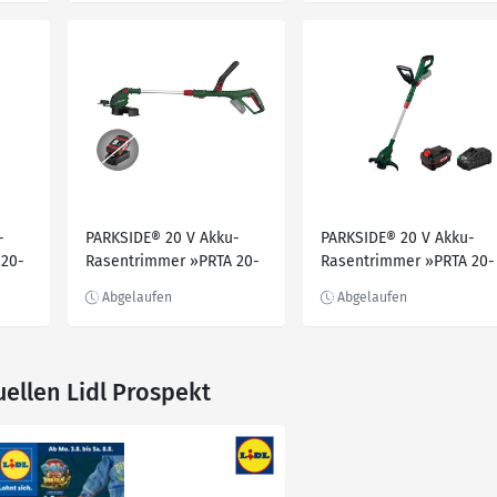
-
PARKSIDE® 20 V Akku-
PARKSIDE® 20 V Akku-
 20-
Rasentrimmer »PRTA 20-
Rasentrimmer »PRTA 20-
d
Li D3«, ohne Akku und
Li C3«, Set mit Akku und
Ladegerät
Ladegerät
uellen Lidl Prospekt