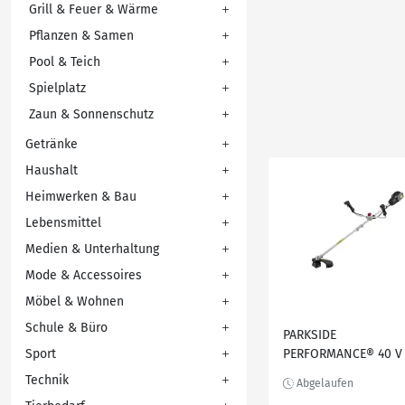
Grill & Feuer & Wärme
Pflanzen & Samen
Pool & Teich
Spielplatz
Zaun & Sonnenschutz
Getränke
Haushalt
Heimwerken & Bau
Lebensmittel
Medien & Unterhaltung
Mode & Accessoires
Möbel & Wohnen
Schule & Büro
PARKSIDE
Sport
PERFORMANCE® 40 V 
in-1-Akku-Freischnei
Technik
»PPFSA 40-Li B3«, o