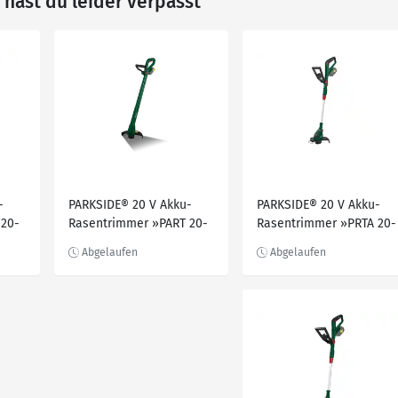
hast du leider verpasst
-
PARKSIDE® 20 V Akku-
PARKSIDE® 20 V Akku-
 20-
Rasentrimmer »PART 20-
Rasentrimmer »PRTA 20-
d
Li A1«, ohne Akku und
Li C3«, ohne Akku und
Ladegerät
Ladegerät