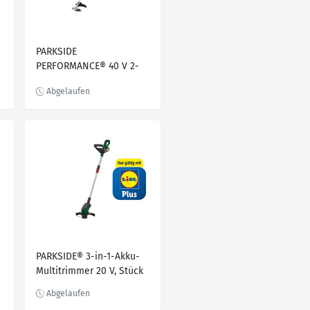
PARKSIDE
PERFORMANCE® 40 V 2-
in-1-Akku-Freischneider
»PPFSA 40-Li D3«, ohne
Akku und Ladegerät
PARKSIDE® 3-in-1-Akku-
Multitrimmer 20 V, Stück