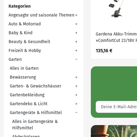
Kategorien
Angesagte und saisonale Themen
Auto & Motorrad
Baby & Kind
Gardena Akku-Trimm
»ComfortCut 23/18V 
Beauty & Gesundheit
Ready-To-Use Set, 18
135,16 €
Freizeit & Hobby
Garten
Alles in Garten
Bewässerung
Garten- & Gewächshäuser
Gartenbekleidung
Gartendeko & Licht
Gartengeräte & Hilfsmittel
Alles in Gartengeräte &
Hilfsmittel
Abdeckplanen