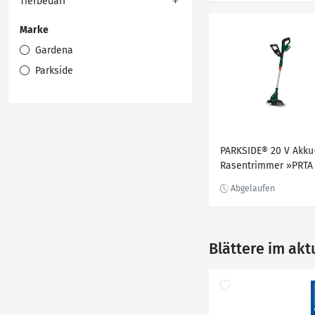
Tierbedarf
Akku und Ladegerät
Marke
Gardena
Parkside
PARKSIDE® 20 V Akku
Rasentrimmer »PRTA
Li D3«, ohne Akku un
Ladegerät
Blättere im akt