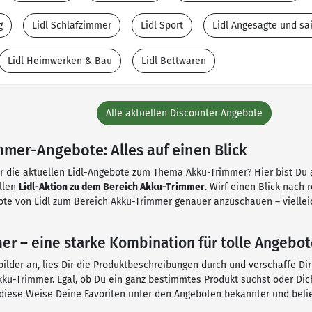
g
Lidl Schlafzimmer
Lidl Sport
Lidl Angesagte und s
Lidl Heimwerken & Bau
Lidl Bettwaren
Alle aktuellen Discounter Angebote
mmer-Angebote: Alles auf einen Blick
ür die aktuellen Lidl-Angebote zum Thema Akku-Trimmer? Hier bist Du a
ellen
Lidl-Aktion zu dem Bereich Akku-Trimmer
. Wirf einen Blick nach 
te von Lidl zum Bereich Akku-Trimmer genauer anzuschauen – vielleic
er – eine starke Kombination für tolle Angebo
ilder an, lies Dir die Produktbeschreibungen durch und verschaffe Dir
ku-Trimmer. Egal, ob Du ein ganz bestimmtes Produkt suchst oder Dich
 diese Weise Deine Favoriten unter den Angeboten bekannter und belie