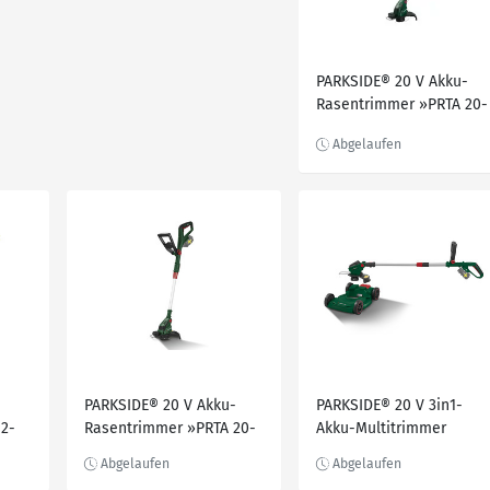
PARKSIDE® 20 V Akku-
Rasentrimmer »PRTA 20-
Li C3«, ohne Akku und
Ladegerät
PARKSIDE® 20 V Akku-
PARKSIDE® 20 V 3in1-
2-
Rasentrimmer »PRTA 20-
Akku-Multitrimmer
der
Li C3«, ohne Akku und
»PAMT 20-Li A1«, ohne
hne
Ladegerät
Akku und Ladegerät