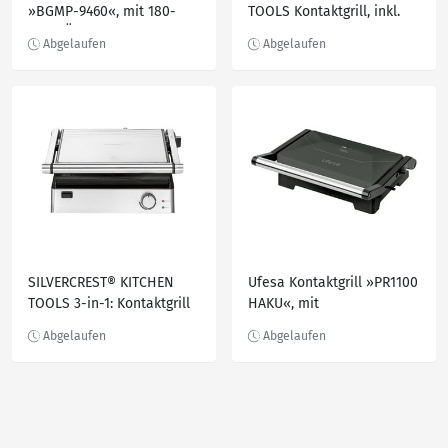
»BGMP-9460«, mit 180-
TOOLS Kontaktgrill, inkl.
Grad-Öffnung, by Stefano
separatem
Zarrella
Auffangbehälter
SILVERCREST® KITCHEN
Ufesa Kontaktgrill »PR1100
TOOLS 3-in-1: Kontaktgrill
HAKU«, mit
»SKGE 2000 D3«, 29 x 26
antihaftbeschichteten
cm
Platten