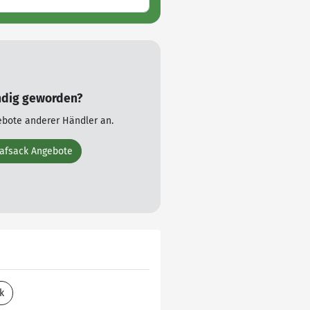
ndig geworden?
ebote anderer Händler an.
lafsack Angebote
k