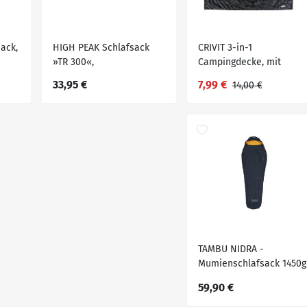
ack,
HIGH PEAK Schlafsack
CRIVIT 3-in-1
»TR 300«,
Campingdecke, mit
Komforttemperatur + 5
integrierter
33,95 €
7,99 €
14,00 €
°C, mit Packsack
Aufbewahrungstasche
TAMBU NIDRA -
Mumienschlafsack 1450g
59,90 €