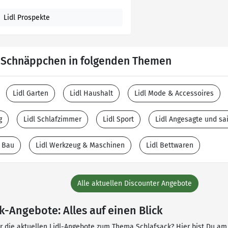
Lidl Prospekte
e Schnäppchen in folgenden Themen
Lidl Garten
Lidl Haushalt
Lidl Mode & Accessoires
g
Lidl Schlafzimmer
Lidl Sport
Lidl Angesagte und s
 Bau
Lidl Werkzeug & Maschinen
Lidl Bettwaren
Alle aktuellen Discounter Angebote
ck-Angebote: Alles auf einen Blick
ür die aktuellen Lidl-Angebote zum Thema Schlafsack? Hier bist Du am Z