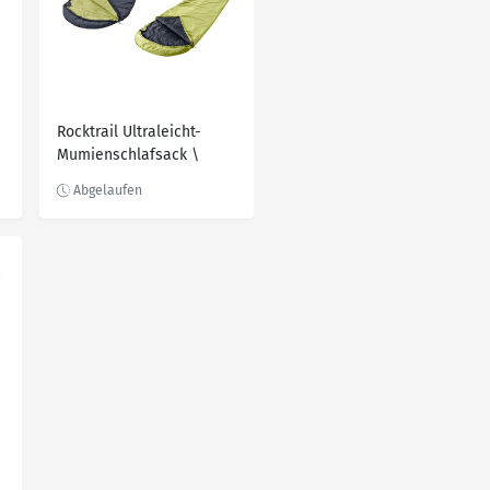
Rocktrail Ultraleicht-
Mumienschlafsack \
Ultraleicht-
Deckenschlafsack, Inkl.
Kompressions-Packsack