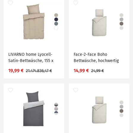
LIVARNO home Lyocell-
Face-2-Face Boho
Satin-Bettwäsche, 155 x
Bettwäsche, hochwertig
220 cm
19,99 €
14,99 €
21.474.836,47 €
24,99 €