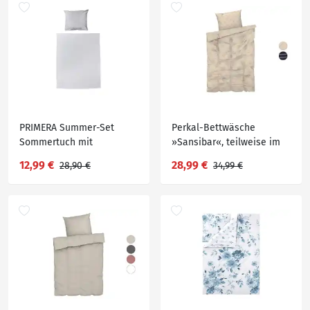
PRIMERA Summer-Set
Perkal-Bettwäsche
Sommertuch mit
»Sansibar«, teilweise im
Kissenbezug 150x200 cm +
Wendedesign, 135 x 200
12,99 €
28,99 €
28,90 €
34,99 €
80x80 cm
cm