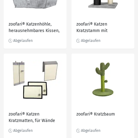
zoofari® Katzenhöhle,
zoofari® Katzen
herausnehmbares Kissen,
Kratzstamm mit
faltbar, grau
Massageelement
zoofari® Katzen
zoofari® Kratzbaum
Kratzmatten, für Wände
oder Möbel