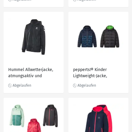
Einlegesohlen
Hummel Allwetterjacke,
pepperts!® Kinder
atmungsaktiv und
Lightweight-Jacke,
wasserabweisend
windabweisend