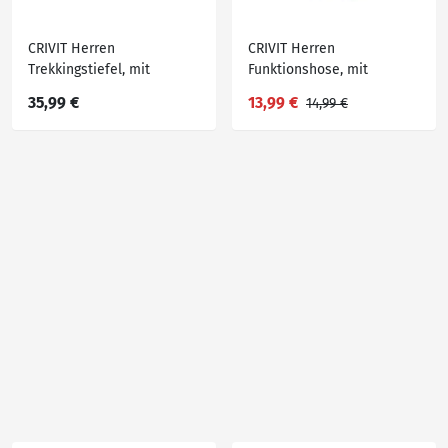
CRIVIT Herren
CRIVIT Herren
Trekkingstiefel, mit
Funktionshose, mit
herausnehmbarer
wasserabweisendem
35,99 €
13,99 €
14,99 €
Einlegesohle
Obermaterial