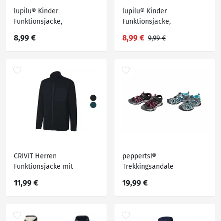
lupilu® Kinder
lupilu® Kinder
Funktionsjacke,
Funktionsjacke,
wasserabweisendes
wasserabweisendes
8,99 €
8,99 €
9,99 €
Obermaterial
Obermaterial
CRIVIT Herren
pepperts!®
Funktionsjacke mit
Trekkingsandale
Stehkragen
»Outdoor« mit
11,99 €
19,99 €
strapazierfähigem
Obermaterial