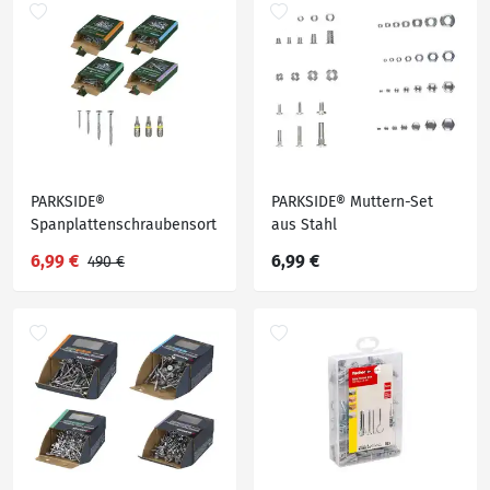
PARKSIDE®
PARKSIDE® Muttern-Set
Spanplattenschraubensort
aus Stahl
iment, 420-tlg./
6,99 €
6,99 €
490 €
Dübelsortiment, 500-tlg.