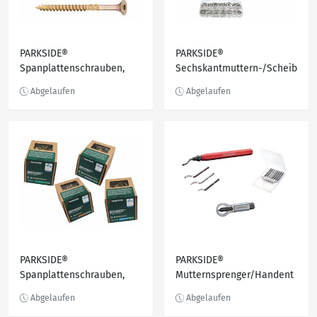
PARKSIDE®
PARKSIDE®
Spanplattenschrauben,
Sechskantmuttern-/Scheib
Set
en-/Haken-Sortiment
, Set
PARKSIDE®
PARKSIDE®
Spanplattenschrauben,
Mutternsprenger/Handent
Set
grater/-Ersatzklingen,
Stück/8 Stück