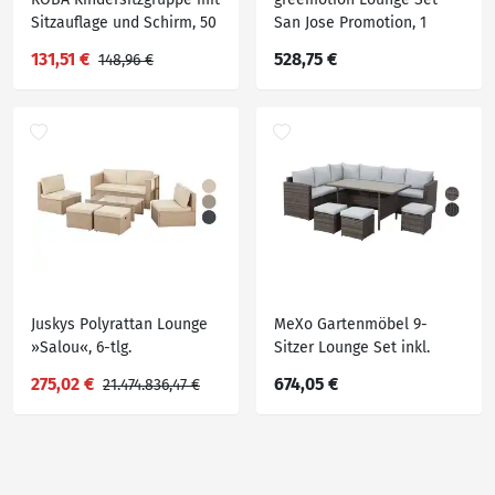
Sitzauflage und Schirm, 50
San Jose Promotion, 1
kg
Holztablett
131,51 €
528,75 €
148,96 €
Juskys Polyrattan Lounge
MeXo Gartenmöbel 9-
»Salou«, 6-tlg.
Sitzer Lounge Set inkl.
Polster
275,02 €
674,05 €
21.474.836,47 €