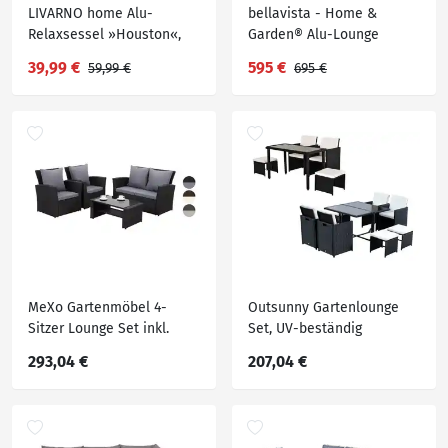
LIVARNO home Alu-
bellavista - Home &
Relaxsessel »Houston«,
Garden® Alu-Lounge
weiß / hellgrau
»Braga« inkl. Sitz- und
39,99 €
595 €
59,99 €
695 €
Rückenkissen
MeXo Gartenmöbel 4-
Outsunny Gartenlounge
Sitzer Lounge Set inkl.
Set, UV-beständig
Polster
293,04 €
207,04 €