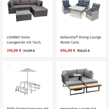
LIVARNO home
bellavista® Dining-Lounge
Loungeecke mit Tisch,
Monte Carlo
grau
310,99 €
954,09 €
341,99 €
958,05 €
ROBA Kindersitzgruppe mit
greemotion Lounge Set