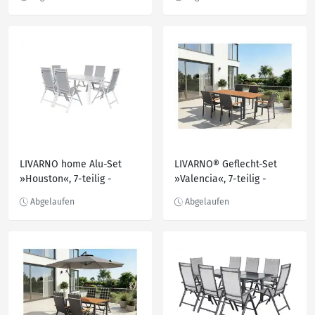
Stapelstühle
Hochlehner, weiß/hellgrau
LIVARNO home Alu-Set
LIVARNO® Geflecht-Set
»Houston«, 7-teilig -
»Valencia«, 7-teilig -
Standardtisch & 6
Ausziehtisch & 6
Hochlehner, weiß/hellgrau
Stapelstühle