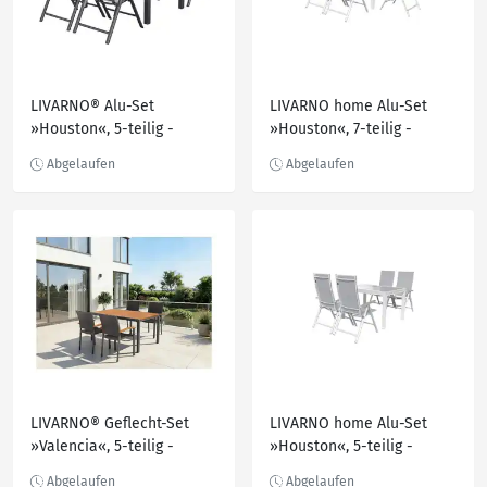
LIVARNO® Alu-Set
LIVARNO home Alu-Set
»Houston«, 5-teilig -
»Houston«, 7-teilig -
Ausziehtisch & 4
Ausziehtisch & 6
Klappsessel, hellgrau-
Hochlehner, weiß/hellgrau
meliert
LIVARNO® Geflecht-Set
LIVARNO home Alu-Set
»Valencia«, 5-teilig -
»Houston«, 5-teilig -
Ausziehtisch & 4
Ausziehtisch & 4