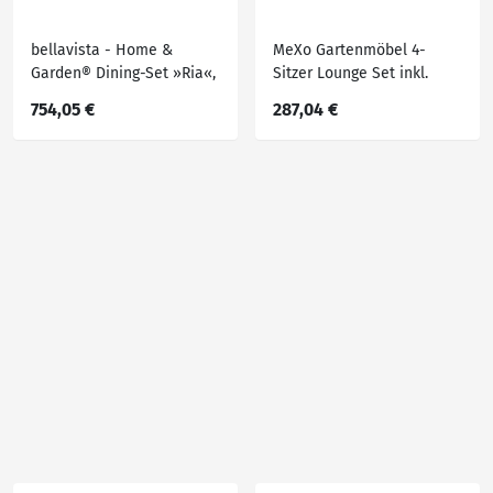
bellavista - Home &
MeXo Gartenmöbel 4-
Garden® Dining-Set »Ria«,
Sitzer Lounge Set inkl.
5 und 7-teilig
Polster
754,05 €
287,04 €