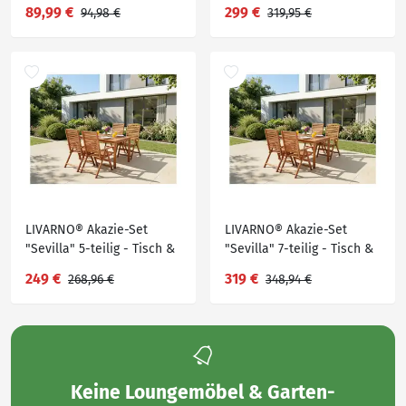
Klapptisch & 2
Ausziehtisch & 8
89,99 €
299 €
94,98 €
319,95 €
Klappsessel
Klappsessel
LIVARNO® Akazie-Set
LIVARNO® Akazie-Set
"Sevilla" 5-teilig - Tisch &
"Sevilla" 7-teilig - Tisch &
4 Klappsessel
6 Klappsessel
249 €
319 €
268,96 €
348,94 €
Keine
Loungemöbel & Garten-