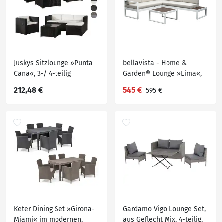
Juskys Sitzlounge »Punta
bellavista - Home &
Cana«, 3-/ 4-teilig
Garden® Lounge »Lima«,
3-teilig
212,48 €
545 €
595 €
Keter Dining Set »Girona-
Gardamo Vigo Lounge Set,
Miami« im modernen,
aus Geflecht Mix, 4-teilig,