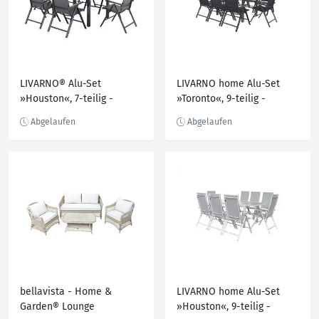
LIVARNO® Alu-Set
LIVARNO home Alu-Set
»Houston«, 7-teilig -
»Toronto«, 9-teilig -
Ausziehtisch & 6
Ausziehtisch & 8
Klappsessel, grau
Hochlehner, anthrazit/grau
bellavista - Home &
LIVARNO home Alu-Set
Garden® Lounge
»Houston«, 9-teilig -