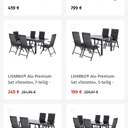
schlichten Design
grau
459 €
799 €
LIVARNO® Alu-Premium-
LIVARNO® Alu-Premium-
Set »Toronto«, 7-teilig -
Set »Toronto«, 5-teilig -
Ausziehtisch & 6
Ausziehtisch & 4
249 €
199 €
264,96 €
209,97 €
Klappsessel
Klappsessel