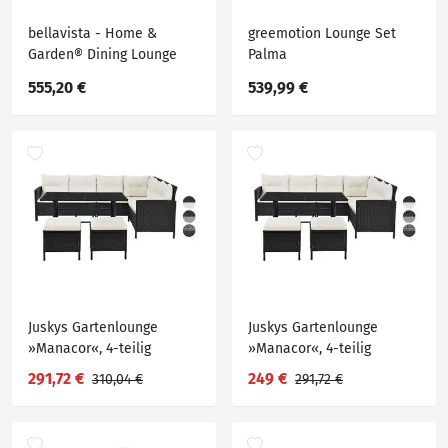
bellavista - Home &
greemotion Lounge Set
Garden® Dining Lounge
Palma
»Prato«, aus Rattan
555,20 €
539,99 €
Juskys Gartenlounge
Juskys Gartenlounge
»Manacor«, 4-teilig
»Manacor«, 4-teilig
291,72 €
249 €
310,04 €
291,72 €