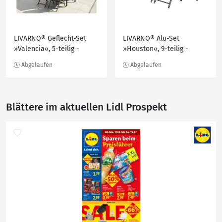
LIVARNO® Geflecht-Set
LIVARNO® Alu-Set
»Valencia«, 5-teilig -
»Houston«, 9-teilig -
Ausziehtisch & 4
Ausziehtisch & 8
Klappsessel
Klappsessel, hellgrau-
meliert
Blättere im aktuellen Lidl Prospekt