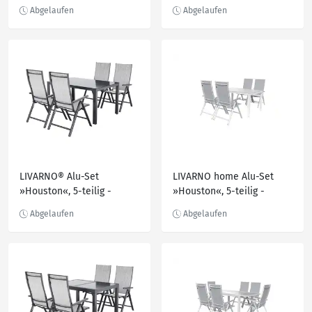
»Lissabon«, 4-teilig
Ausziehtisch & 8
Hochlehner, weiß/hellgrau
LIVARNO® Alu-Set
LIVARNO home Alu-Set
»Houston«, 5-teilig -
»Houston«, 5-teilig -
Standardtisch & 4
Standardtisch & 4
Klappsessel, hellgrau-
Hochlehner, weiß/hellgrau
meliert