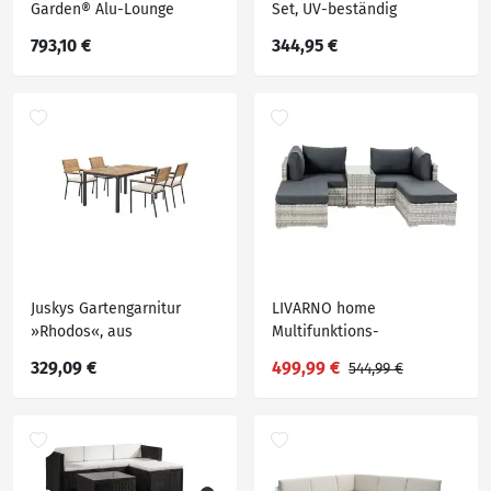
Garden® Alu-Lounge
Set, UV-beständig
»Maia«, 4-teilig
793,10 €
344,95 €
Juskys Gartengarnitur
LIVARNO home
»Rhodos«, aus
Multifunktions-
Akazienholz, 5-teilig
Loungegruppe Geflecht, 5-
329,09 €
499,99 €
544,99 €
teilig, hellgrau