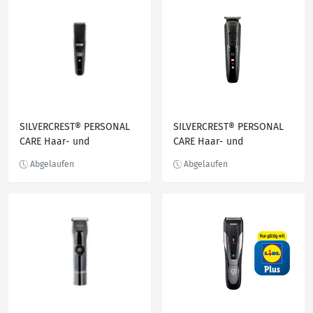
Haarschneider mit 2
Kammaufsätzen
SILVERCREST® PERSONAL
SILVERCREST® PERSONAL
CARE Haar- und
CARE Haar- und
Bartschneider »SHBS 3.7
Bartschneider »SHBS 3.7
B2«, mit 3 Vario-
E1«, 5 in 1
Aufsteckkämmen