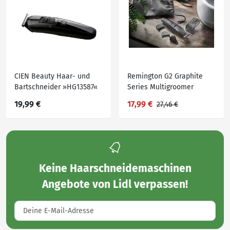
CIEN Beauty Haar- und
Remington G2 Graphite
Bartschneider »HG13587«
Series Multigroomer
»PG2001E51«
19,99 €
17,99 €
27,46 €
Keine
Haarschneidemaschinen
Angebote von Lidl
verpassen!