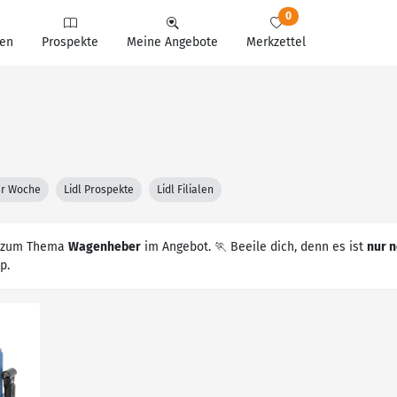
0
en
Prospekte
Meine Angebote
Merkzettel
ter Woche
Lidl Prospekte
Lidl Filialen
zum Thema
Wagenheber
im Angebot. 🏃 Beeile dich, denn es ist
nur n
p.