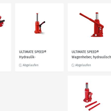
ULTIMATE SPEED®
ULTIMATE SPEED®
Hydraulik-
Wagenheber, hydraulisch
mit
Stempelwagenheber,
3 t
ff
gusseiserner Sockel für
sicheren Stand