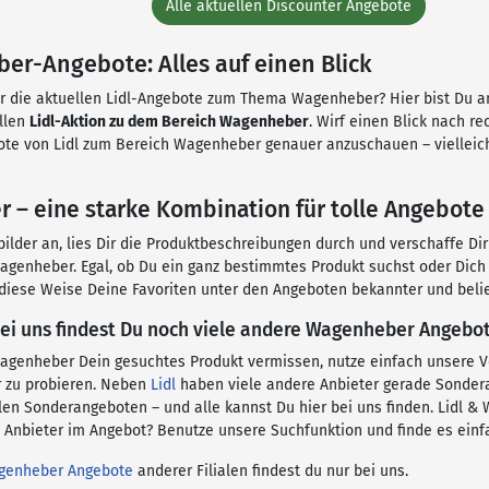
Alle aktuellen Discounter Angebote
er-Angebote: Alles auf einen Blick
ür die aktuellen Lidl-Angebote zum Thema Wagenheber? Hier bist Du am 
ellen
Lidl-Aktion zu dem Bereich Wagenheber
. Wirf einen Blick nach re
te von Lidl zum Bereich Wagenheber genauer anzuschauen – vielleich
 – eine starke Kombination für tolle Angebote
ilder an, lies Dir die Produktbeschreibungen durch und verschaffe Dir
genheber. Egal, ob Du ein ganz bestimmtes Produkt suchst oder Dich 
 diese Weise Deine Favoriten unter den Angeboten bekannter und belie
ei uns findest Du noch viele andere Wagenheber Angebot
 Wagenheber Dein gesuchtes Produkt vermissen, nutze einfach unsere V
 zu probieren. Neben
Lidl
haben viele andere Anbieter gerade Sonde
llen Sonderangeboten – und alle kannst Du hier bei uns finden. Lidl 
Anbieter im Angebot? Benutze unsere Suchfunktion und finde es einf
genheber Angebote
anderer Filialen findest du nur bei uns.