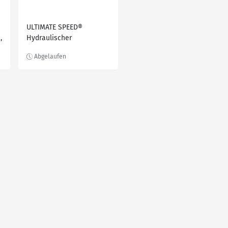
ULTIMATE SPEED®
,
Hydraulischer
Wagenheber mit zwei
Untestellböcken