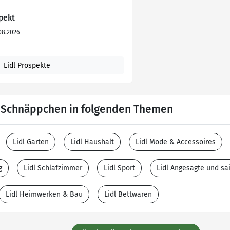
spekt
08.2026
Lidl Prospekte
e Schnäppchen in folgenden Themen
Lidl Garten
Lidl Haushalt
Lidl Mode & Accessoires
g
Lidl Schlafzimmer
Lidl Sport
Lidl Angesagte und s
Lidl Heimwerken & Bau
Lidl Bettwaren