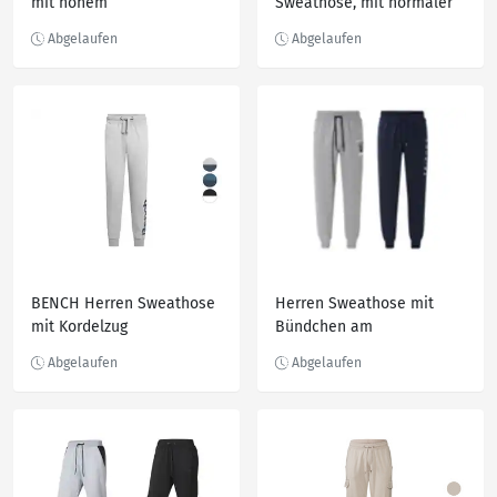
mit hohem
Sweathose, mit normaler
Baumwollanteil
Leibhöhe
BENCH Herren Sweathose
Herren Sweathose mit
mit Kordelzug
Bündchen am
Beinabschluss