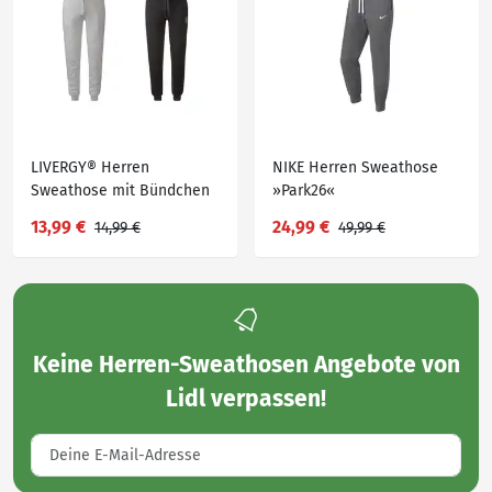
LIVERGY® Herren
NIKE Herren Sweathose
Sweathose mit Bündchen
»Park26«
am Beinabschluss
13,99 €
24,99 €
14,99 €
49,99 €
Keine
Herren-Sweathosen Angebote von
Lidl
verpassen!