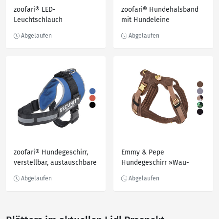
zoofari® LED-
zoofari® Hundehalsband
Leuchtschlauch
mit Hundeleine
Hundehalsband, mit 3
Leuchtfunktionen
zoofari® Hundegeschirr,
Emmy & Pepe
verstellbar, austauschbare
Hundegeschirr »Wau-
Klettsticker
Move«, Y-Geschirr mit 3
Ringen