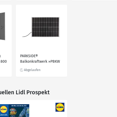
k
PARKSIDE®
 800
Balkonkraftwerk »PBKW
300 A1 Smart«, Starterset
uellen Lidl Prospekt