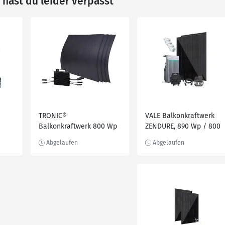
hast du leider verpasst
TRONIC®
VALE Balkonkraftwerk
Balkonkraftwerk 800 Wp
ZENDURE, 890 Wp / 800
/ 800 W Flexible »TBKF
W - 2.400 Wh
K 1
800 A1«
Balkonkraftwerk inkl.
Speicherbatterie, 445 Wp