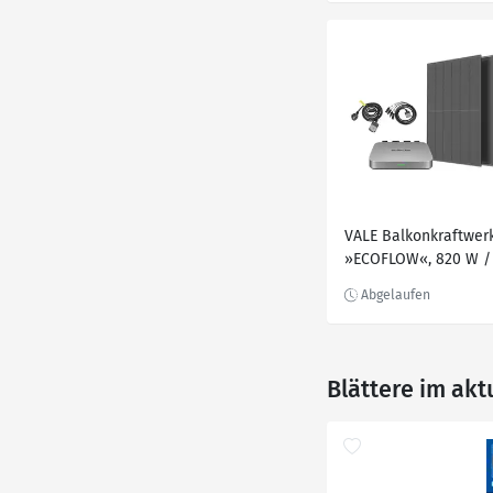
VALE Balkonkraftwer
»ECOFLOW«, 820 W /
W, WiFi, Full Black
Solarmodule, 410 Wp
Blättere im akt