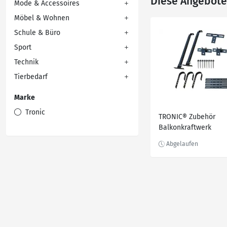
Diese Angebote 
Mode & Accessoires
Möbel & Wohnen
Schule & Büro
Sport
Technik
Tierbedarf
Marke
Tronic
TRONIC® Zubehör
Balkonkraftwerk
Universal-
Montagesystem »TZB
A1«