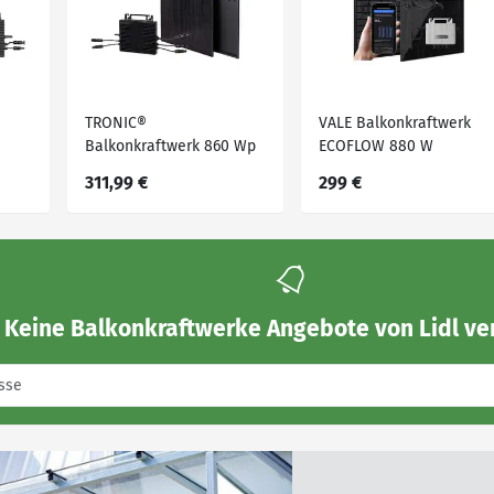
TRONIC®
VALE Balkonkraftwerk
Balkonkraftwerk 860 Wp
ECOFLOW 880 W
 A1«
/ 800 W Topcon »TBKT
311,99 €
299 €
800 A1« bei Lidl
Keine
Balkonkraftwerke Angebote von Lidl
ve