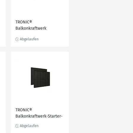
TRONIC®
Balkonkraftwerk
Starterset 370 Wp / 400
W »TSBK 400 A1«
TRONIC®
Balkonkraftwerk-Starter-
Set