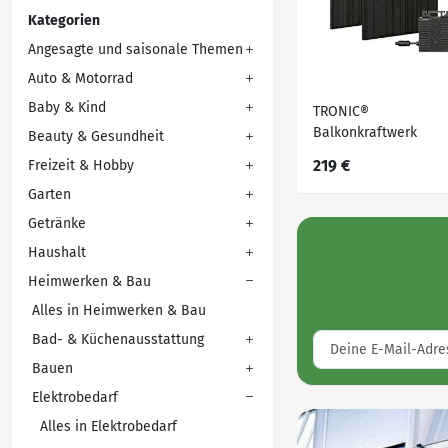
Kategorien
Angesagte und saisonale Themen
Auto & Motorrad
Baby & Kind
TRONIC®
Balkonkraftwerk
Beauty & Gesundheit
Starterset »TSBK 400
219 €
Freizeit & Hobby
370 Wp / 400 W Full
Garten
Black
Getränke
Haushalt
Heimwerken & Bau
Alles in Heimwerken & Bau
Bad- & Küchenausstattung
Bauen
Elektrobedarf
Alles in Elektrobedarf