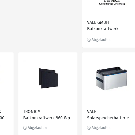
VALE GMBH
Balkonkraftwerk
»ECOFLOW 860 W«
k
TRONIC®
VALE
00
Balkonkraftwerk 860 Wp
Solarspeicherbatterie
/ 800 W TOPCon »TBKT
Storcube S1000 Pro, 1024
800 A1«
Wh für Balkonkraftwerke