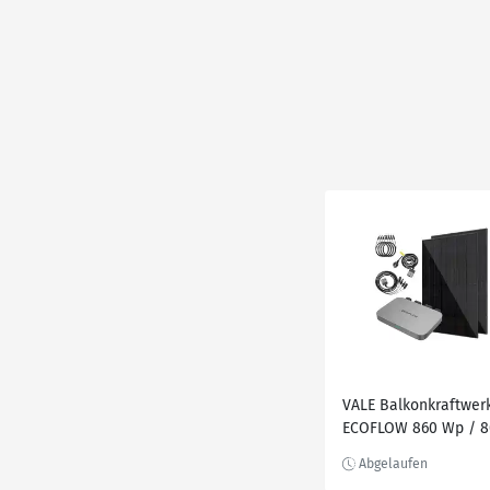
VALE Balkonkraftwer
ECOFLOW 860 Wp / 8
W, WiFi, Bifaziale
Solarmodule, 430 Wp