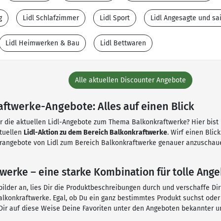
g
Lidl Schlafzimmer
Lidl Sport
Lidl Angesagte und s
Lidl Heimwerken & Bau
Lidl Bettwaren
Alle aktuellen Discounter Angebote
aftwerke-Angebote: Alles auf einen Blick
ür die aktuellen Lidl-Angebote zum Thema Balkonkraftwerke? Hier bist D
ktuellen
Lidl-Aktion zu dem Bereich Balkonkraftwerke
. Wirf einen Blic
erangebote von Lidl zum Bereich Balkonkraftwerke genauer anzuschaue
twerke – eine starke Kombination für tolle Ang
ilder an, lies Dir die Produktbeschreibungen durch und verschaffe Dir
lkonkraftwerke. Egal, ob Du ein ganz bestimmtes Produkt suchst oder 
Dir auf diese Weise Deine Favoriten unter den Angeboten bekannter un