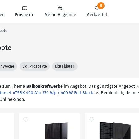
0
en
Prospekte
Meine Angebote
Merkzettel
ebote
bote
ter Woche
Lidl Prospekte
Lidl Filialen
e
zum Thema
Balkonkraftwerke
im Angebot. Das günstigste Angebot ko
terset »TSBK 400 A1« 370 Wp / 400 W Full Black
. 🏃 Beeile dich, denn 
 Online-Shop.