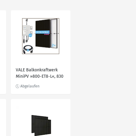
VALE Balkonkraftwerk
MiniPV »800-ET8-L«, 830
Wp Full Black, 2x 415 W
Solarmodul