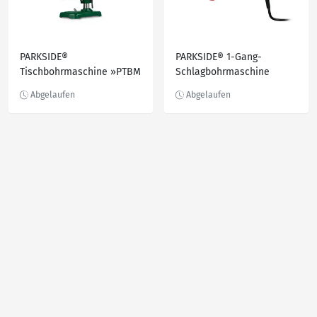
PARKSIDE®
PARKSIDE® 1-Gang-
Tischbohrmaschine »PTBM
Schlagbohrmaschine
400 B1«, 600-2650 min-¹,
»PSBM 750 B3«,
mit 2 Lasern
Zusatzhandgriff 360°
drehbar