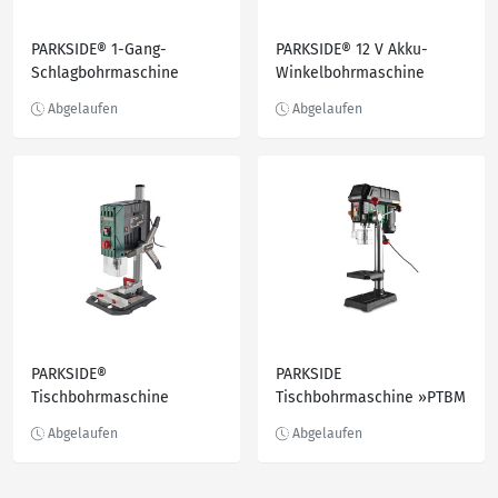
PARKSIDE® 1-Gang-
PARKSIDE® 12 V Akku-
Schlagbohrmaschine
Winkelbohrmaschine
»PSBM 750 B3«, 750 W, 10
»PWBSA 12 A1« , ohne Akku
Nm
und Ladegerät
PARKSIDE®
PARKSIDE
Tischbohrmaschine
Tischbohrmaschine »PTBM
»PTBMOD 710 C3«,
550 A1«, 550 Watt
elektronische
Drehzahlregelung