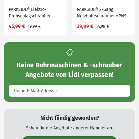
PARKSIDE® Elektro-
PARKSIDE® 2-Gang
Drehschlagschrauber
Netzbohrschrauber »PNS
»PDSSE 550 A1«
300 B3«, Softgrip-
45,99 €
29,99 €
49,99 €
54,98 €
Ausstattung
Keine
Bohrmaschinen & -schrauber
Angebote von Lidl
verpassen!
Nicht fündig geworden?
Schau dir die Angebote anderer Händler an.