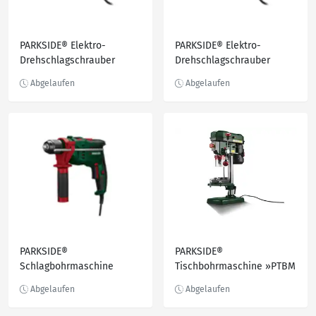
PARKSIDE® Elektro-
PARKSIDE® Elektro-
Drehschlagschrauber
Drehschlagschrauber
»PDSSE 550 A1«, 500 Nm
»PDSSE 550 A1«, 500 Nm
PARKSIDE®
PARKSIDE®
Schlagbohrmaschine
Tischbohrmaschine »PTBM
»PSBM 750 B3«, 750 W,
400 B1«, 400 W
stufenlos einstellbar