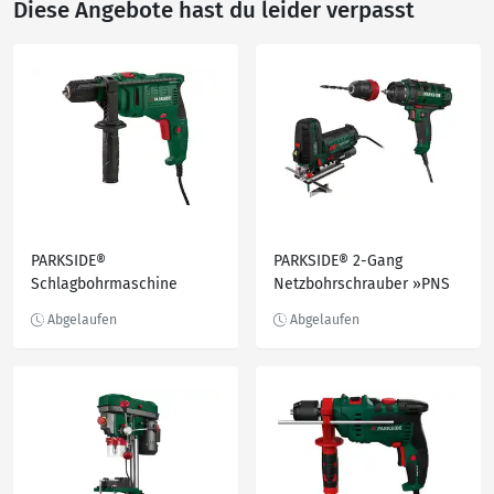
Diese Angebote hast du leider verpasst
PARKSIDE®
PARKSIDE® 2-Gang
Schlagbohrmaschine
Netzbohrschrauber »PNS
»PSBM D5«, 500 W
300 B3« und
Pendelhubstichsäge »PSTK
800 D3«