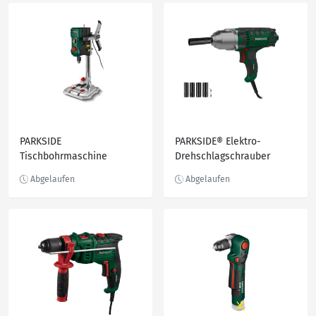
PARKSIDE
PARKSIDE® Elektro-
Tischbohrmaschine
Drehschlagschrauber
»PTBMOD 710 B2«, 710 W,
»PDSSE 550 A1«, 550 W
elektr. Drehzahlregelung