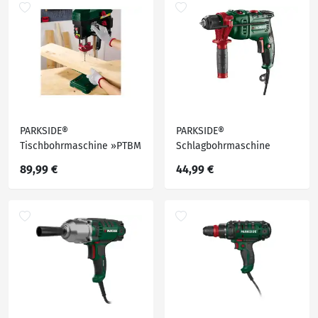
PARKSIDE®
PARKSIDE®
Tischbohrmaschine »PTBM
Schlagbohrmaschine
450 A1«
Starter-Set »PSBM 750 C3«
89,99 €
44,99 €