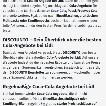
Du suchst nach
Cola im Angebot bei Lidl
? Dann bist du hier genau
richtig! Lidl bietet regelmäßig unschlagbare
Cola-Angebote
für
verschiedene Marken, darunter
Coca-Cola
, Pepsi, Freeway Cola
und viele weitere. Egal, ob du nach
Einzelflaschen, praktischen
Multipacks oder Familienpacks
suchst – Lidl hat immer wieder
tolle Aktionen, um dir den besten Preis für deine Lieblingscola zu
bieten.
DISCOUNTO – Dein Überblick über die besten
Cola-Angebote bei Lidl
Damit du kein Angebot verpasst, bietet
DISCOUNTO
den besten
Überblick über die aktuellen
Cola-Angebote bei Lidl
. Auf unserer
Webseite findest du die neuesten Rabatte und kannst die Preise
mit anderen Supermärkten vergleichen. Zusätzlich lohnt es sich,
den
DISCOUNTO Newsletter
zu abonnieren, um wöchentlich über
neue Sparmöglichkeiten informiert zu werden.
Regelmäßige Coca-Cola Angebote bei Lidl
Lidl hat immer wieder
Coca-Cola Angebote
, die du nicht
verpassen solltest. Ob als
Einzelflasche, Multipack oder
Familiengröße
– regelmäßig gibt es
starke Preisnachlässe auf