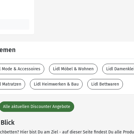
Themen
l Mode & Accessoires
Lidl Möbel & Wohnen
Lidl Damenkle
l Matratzen
Lidl Heimwerken & Bau
Lidl Bettwaren
Alle aktuellen Discounter Angebote
Blick
hbetten? Hier bist Du am Ziel - auf dieser Seite findest Du alle Prod